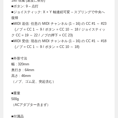
180 増減 (速度に依存)
■ボタン: 9 – 点灯
■ジョイスティック: X + Y 軸連続可変 – スプリングで中央へ
復帰
■MIDI 送信: 任意の MIDI チャンネル (1 – 16) の CC #1 ～ #23
(ノブ = CC 1 ～ 9 / ボタン = CC 10 ～ 18 / ジョイスティッ
ク CC = 19 ～ 22 / ノブの押下 = CC 23)
■MIDI 受信: 現在の MIDI チャンネル (1 – 16) の CC #1 ～ #18
(ノブ = CC 1 ～ 9 / ボタン = CC 10 ～ 18)
■外形寸法
幅 : 320mm
奥行き : 64mm
高さ : 46mm
（ノブ、ゴム足、突起含む）
■重量
500g
（ACアダプター含まず）
■付属品