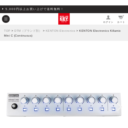
5,000円以上お買い上げで送料無料！
ログイン
カート
TOP
>
DTM（ブランド別）
>
KENTON Electronics
> KENTON Electronics Killamix
Mini C (Continuous)