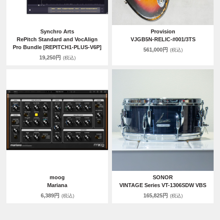
Synchro Arts
Provision
RePitch Standard and VocAlign
VJGB5N-RELIC-#001/3TS
Pro Bundle [REPITCH1-PLUS-V6P]
561,000円
(税込)
19,250円
(税込)
moog
SONOR
Mariana
VINTAGE Series VT-1306SDW VBS
6,389円
165,825円
(税込)
(税込)