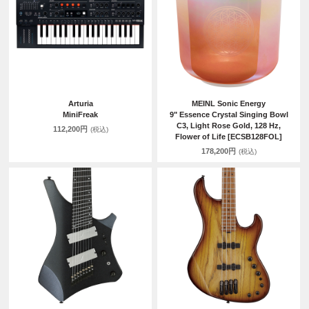
Arturia
MEINL Sonic Energy
MiniFreak
9" Essence Crystal Singing Bowl
C3, Light Rose Gold, 128 Hz,
112,200円
(税込)
Flower of Life [ECSB128FOL]
178,200円
(税込)