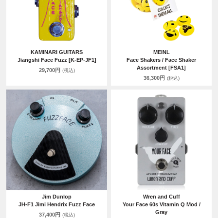
KAMINARI GUITARS
MEINL
Jiangshi Face Fuzz [K-EP-JF1]
Face Shakers / Face Shaker
Assortment [FSA1]
29,700円
(税込)
36,300円
(税込)
Jim Dunlop
Wren and Cuff
JH-F1 Jimi Hendrix Fuzz Face
Your Face 60s Vitamin Q Mod /
Gray
37,400円
(税込)