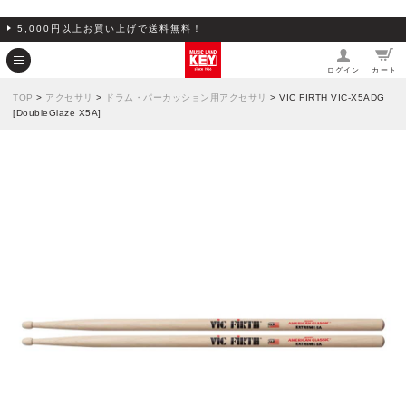
5,000円以上お買い上げで送料無料！
ログイン
カート
TOP
>
アクセサリ
>
ドラム・パーカッション用アクセサリ
> VIC FIRTH VIC-X5ADG
[DoubleGlaze X5A]