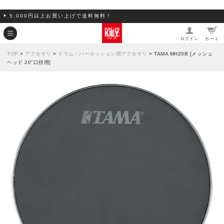
5,000円以上お買い上げで送料無料！
ログイン
カート
TOP
>
アクセサリ
>
ドラム・パーカッション用アクセサリ
> TAMA MH20B [メッシュ
ヘッド 20"口径用]