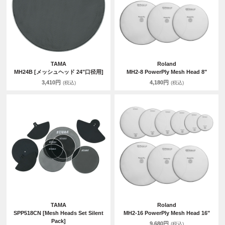
TAMA
Roland
MH24B [メッシュヘッド 24"口径用]
MH2-8 PowerPly Mesh Head 8"
3,410円
4,180円
(税込)
(税込)
TAMA
Roland
SPP518CN [Mesh Heads Set Silent
MH2-16 PowerPly Mesh Head 16"
Pack]
9,680円
(税込)