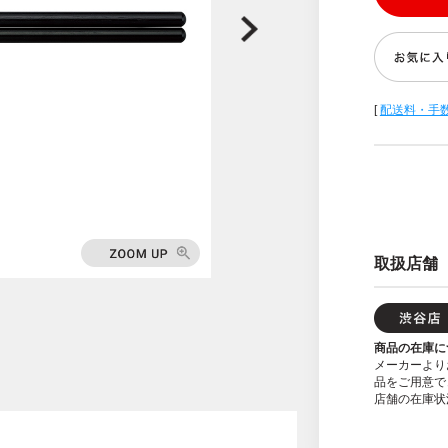
[
配送料・手
取扱店舗
商品の在庫に
メーカーより
品をご用意で
店舗の在庫状