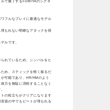
で魅了するFUMIYAのシグネ
パワフルなプレイに最適なモデル
も埋もれない明瞭なアタックを得
モデルです。
作られているため、シンバルをヒ
るため、スティックを軽く振るだ
が可能であり、HR/HMのよう
も体力を無駄に消耗することなく
す。
ットの粒立ちがクリアになります
期音源の中でもビートが埋もれる