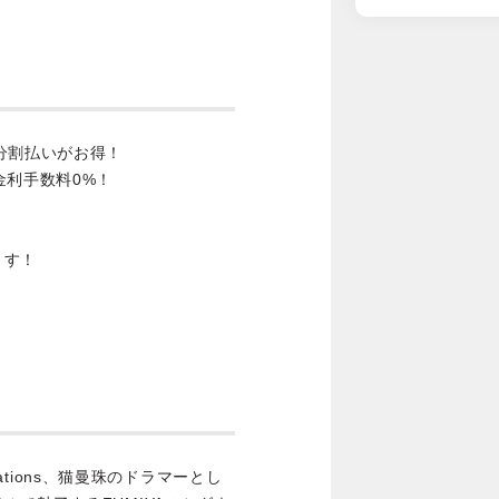
分割払いがお得！
金利手数料0%！
ます！
Generations、猫曼珠のドラマーとし