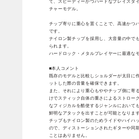
て、スピーディーかつハードなプレイスタイル
チャーモデル。
チップ寄りに重心を置くことで、高速かつ
です。
ナイロン製チップを採用し、大音量の中で
られます。
ハードロック・メタルプレイヤーに最適な
■本人コメント
既存のモデルと比較しショルダーが太目に
ットした際の音量を確保できます。
また、それにより重心もややチップ側に寄
けでスティック自体の重さによるストローク
なフィジカルを酷使するジャンルにおいて
鮮明なアタックを出すことが可能となりま
チップもナイロン製のためライドやハイハ
ので、ディストーションされたギターや同
ことはありません。