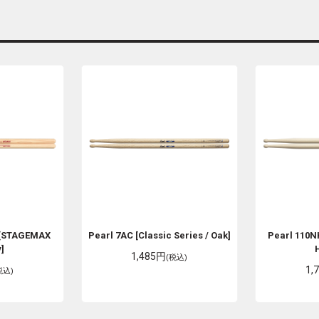
[STAGEMAX
Pearl
7AC [Classic Series / Oak]
Pearl
110NH
]
1,485円
(税込)
1,
税込)