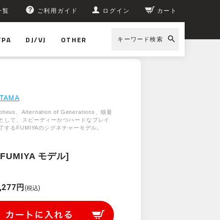
一覧
ご利用ガイド
ログイン
カート
/PA
DJ/VJ
OTHER
キーワード検索
TAMA
pheus、Alternation of Generations、猫曼
として、スピーディーかつハードなプレイ
了するFUMIYAのシグネチャーモデル。
[FUMIYA モデル]
)
,277円
(税込)