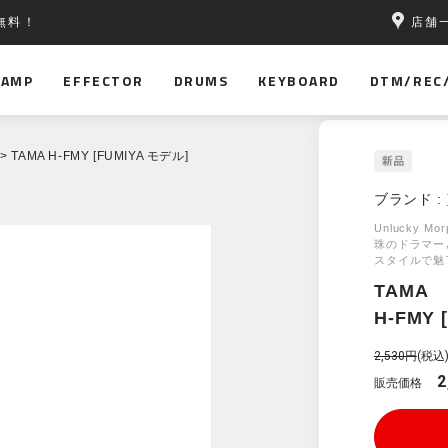
店舗
無料！
AMP
EFFECTOR
DRUMS
KEYBOARD
DTM/REC
> TAMA H-FMY [FUMIYA モデル]
ブランド :
Unlucky Mor
珠のドラマー
スタイルで魅
TAMA
H-FMY 
2,530円
(税込
2
販売価格