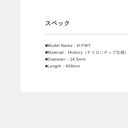
スペック
■Model Name：H-FMY
■Material：Hickory（ナイロンチップ仕様
■Diameter：14.5mm
■Length：406mm