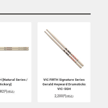
 [Natural Series /
VIC FIRTH
Signature Series
Hickory]
Gerald Heyward Drumsticks
VIC-SGH
782円
(税込)
2,200円
(税込)