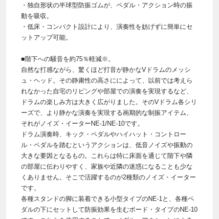
・独自形状の半球型防振ゴムが、ペダル・アクション時の振
動を吸収。
・低床・コンパクト設計により、演奏性を妨げずに簡単にセ
ットアップ可能。
■階下への騒音を約75％軽減※。
自然な打感ながら、驚くほど打音が静かなVドラムのメッシ
ュ・ヘッド。その静粛性の高さにによって、以前では考えら
れなかった自宅のリビングや部屋での演奏を実現するなど、
ドラムの楽しみ方は大きく広がりました。そのVドラム各シリ
ーズで、より静かな演奏を実現する画期的な制振アイテム、
それがノイズ・イーターNE-1/NE-10です。
ドラム演奏時、キック・ペダルやハイハット・コントロー
ル・ペダルを踏むというアクションは、低音ノイズや振動の
大きな要因となるもの。これらは特に床面を通じて階下や隣
の部屋に伝わりやすく、家族や近隣の迷惑になることも少な
くありません。そこで活躍するのが2種類のノイズ・イーター
です。
各種スタンドの脚に装着できる小型タイプのNE-1と、各種ペ
ダルの下にセットして防振効果を生むボード・タイプのNE-10