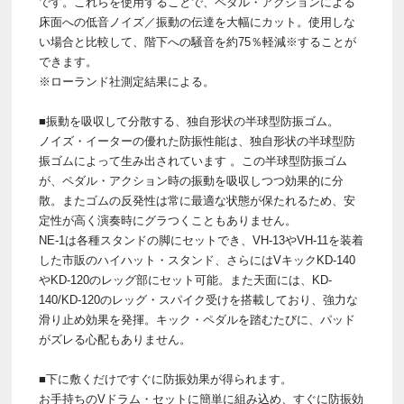
です。これらを使用することで、ペダル・アクションによる
床面への低音ノイズ／振動の伝達を大幅にカット。使用しな
い場合と比較して、階下への騒音を約75％軽減※することが
できます。
※ローランド社測定結果による。
■振動を吸収して分散する、独自形状の半球型防振ゴム。
ノイズ・イーターの優れた防振性能は、独自形状の半球型防
振ゴムによって生み出されています 。この半球型防振ゴム
が、ペダル・アクション時の振動を吸収しつつ効果的に分
散。またゴムの反発性は常に最適な状態が保たれるため、安
定性が高く演奏時にグラつくこともありません。
NE-1は各種スタンドの脚にセットでき、VH-13やVH-11を装着
した市販のハイハット・スタンド、さらにはVキックKD-140
やKD-120のレッグ部にセット可能。また天面には、KD-
140/KD-120のレッグ・スパイク受けを搭載しており、強力な
滑り止め効果を発揮。キック・ペダルを踏むたびに、パッド
がズレる心配もありません。
■下に敷くだけですぐに防振効果が得られます。
お手持ちのVドラム・セットに簡単に組み込め、すぐに防振効