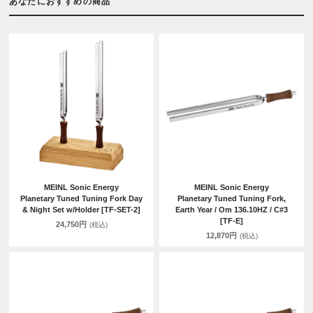
あなたにおすすめの商品
MEINL Sonic Energy
MEINL Sonic Energy
Planetary Tuned Tuning Fork Day
Planetary Tuned Tuning Fork,
& Night Set w/Holder [TF-SET-2]
Earth Year / Om 136.10HZ / C#3
[TF-E]
24,750円
(税込)
12,870円
(税込)