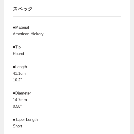
スペック
■Material
American Hickory
■Tip
Round
■Length
41.1cm
16.2″
■Diameter
14.7mm
0.58″
■Taper Length
Short