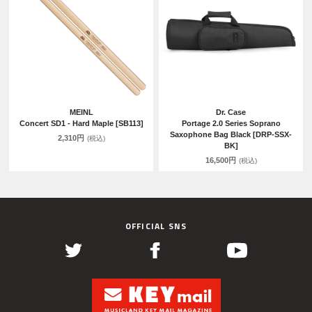
MEINL
Dr. Case
Concert SD1 - Hard Maple [SB113]
Portage 2.0 Series Soprano
Saxophone Bag Black [DRP-SSX-
2,310円
(税込)
BK]
16,500円
(税込)
OFFICIAL SNS