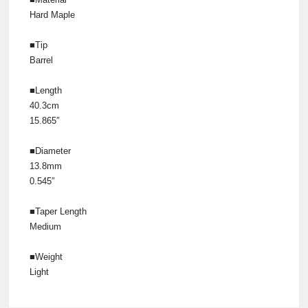
Hard Maple
■Tip
Barrel
■Length
40.3cm
15.865″
■Diameter
13.8mm
0.545″
■Taper Length
Medium
■Weight
Light