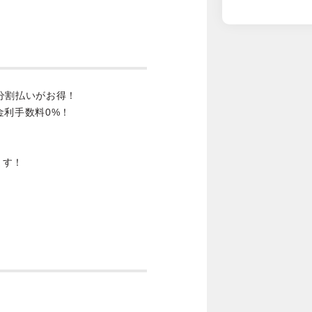
分割払いがお得！
金利手数料0%！
ます！