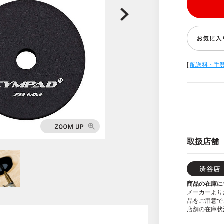
[
配送料・手
取扱店舗
商品の在庫に
メーカーより
品をご用意で
店舗の在庫状