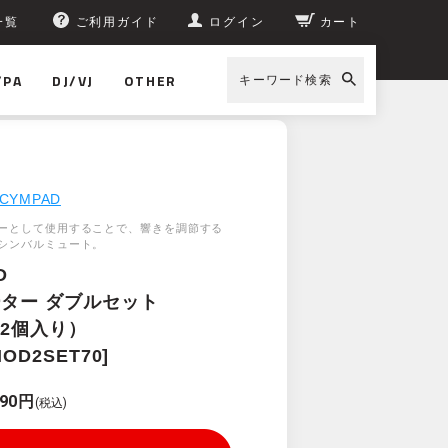
一覧
ご利用ガイド
ログイン
カート
/PA
DJ/VJ
OTHER
キーワード検索
]
CYMPAD
ーとして使用することで、響きを調節する
シンバルミュート。
D
ター ダブルセット
（2個入り）
OD2SET70]
990円
(税込)