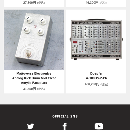
27,800円
46,300円
(税込)
(税込)
Mattoverse Electronics
Doepfer
Analog Kick Drum MkII Clear
A-100BS-2-P6
Acrylic Faceplate
466,290円
(税込)
31,350円
(税込)
OFFICIAL SNS