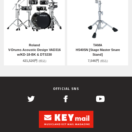
Roland
TAMA
V-Drums Acoustic Design VAD316
HS40SN [Stage Master Snare
w/KD-18-BK & DTS330
Stand]
421,520円
7,546円
(税込)
(税込)
OFFICIAL SNS