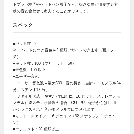
トプット端子やヘッドホン端子から、好きな曲と演奏する太
鼓の音と合わせて出力することができます。
スペック
■パッド数 : 2
※ 1 パッドにつき音色を2 種類アサインできます（面／フ
チ）
■キット数 : 100（プリセット：50）
■音色数 : 100 以上
■ユーザー音色
ユーザー音色数＝最大500、音の長さ（合計）：モノラル24
分、ステレオ12 分、
ファイル形式＝ WAV（44.1kHz、16 ビット、ステレオ／モ
ノラル）※ステレオ音源の場合、OUTPUT 端子からはL、R
がミックスされた音がモノラルで出力されます
■キット・チェイン : 16 チェイン（32 ステップ／ 1 チェイ
ン）
■エフェクト : 20 種類以上