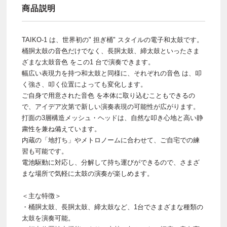
商品説明
TAIKO-1 は、世界初の" 担ぎ桶" スタイルの電子和太鼓です。
桶胴太鼓の音色だけでなく、⻑胴太⿎、締太⿎といったさま
ざまな太⿎⾳⾊ をこの1 台で演奏できます。
幅広い表現⼒を持つ和太⿎と同様に、それぞれの⾳⾊ は、叩
く強さ、叩く位置によっても変化します。
ご⾃⾝で⽤意された⾳⾊ を本体に取り込むこともできるの
で、アイデア次第で新しい演奏表現の可能性が広がります。
打⾯の3層構造メッシュ・ヘッドは、⾃然な叩き⼼地と⾼い静
粛性を兼ね備えています。
内蔵の「地打ち」やメトロノームに合わせて、ご⾃宅での練
習も可能です。
電池駆動に対応し、分解して持ち運びができるので、さまざ
まな場所で気軽に太⿎の演奏が楽しめます。
＜主な特徴＞
・桶胴太鼓、長胴太鼓、締太鼓など、1台でさまざまな種類の
太鼓を演奏可能。