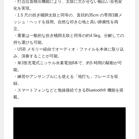
・打点位置検出機能により、太鼓に欠かせない幅広い音色変
化を実現。
・1.5 尺の担ぎ桶胴太鼓と同等の、直径約35cm の専用3層メ
ッシュ・ヘッドを採用。自然な叩き心地と高い静粛性を両
立。
・重量は一般的な担ぎ桶胴太鼓と同等の約4.5kg。分解しての
持ち運びも可能。
・USB メモリー経由でオーディオ・ファイルを本体に取り込
み、演奏することが可能。
・単3形充電式ニッケル水素電池8本で、約5 時間の駆動が可
能。
・練習やアンサンブルにも使える「地打ち」フレーズを収
録。
・スマートフォンなどと無線接続できるBluetooth® 機能を搭
載。