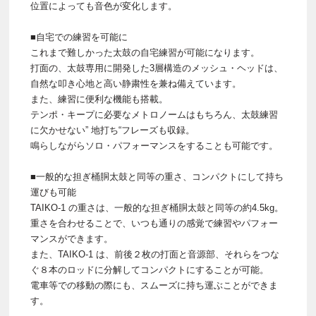
位置によっても音色が変化します。
■自宅での練習を可能に
これまで難しかった太鼓の自宅練習が可能になります。
打面の、太鼓専用に開発した3層構造のメッシュ・ヘッドは、
自然な叩き心地と高い静粛性を兼ね備えています。
また、練習に便利な機能も搭載。
テンポ・キープに必要なメトロノームはもちろん、太鼓練習
に欠かせない” 地打ち“フレーズも収録。
鳴らしながらソロ・パフォーマンスをすることも可能です。
■一般的な担ぎ桶胴太鼓と同等の重さ、コンパクトにして持ち
運びも可能
TAIKO-1 の重さは、一般的な担ぎ桶胴太鼓と同等の約4.5kg。
重さを合わせることで、いつも通りの感覚で練習やパフォー
マンスができます。
また、TAIKO-1 は、前後２枚の打面と音源部、それらをつな
ぐ８本のロッドに分解してコンパクトにすることが可能。
電車等での移動の際にも、スムーズに持ち運ぶことができま
す。