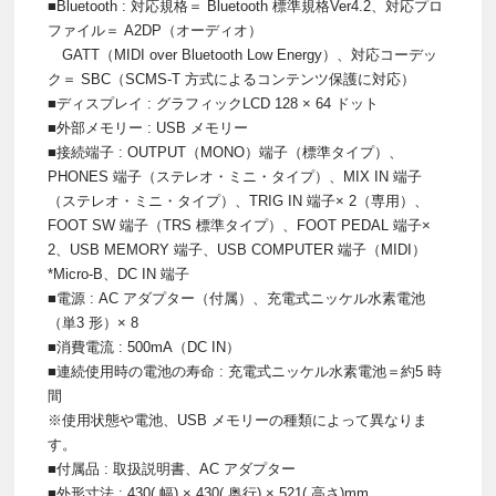
■Bluetooth : 対応規格＝ Bluetooth 標準規格Ver4.2、対応プロ
ファイル＝ A2DP（オーディオ）
GATT（MIDI over Bluetooth Low Energy）、対応コーデッ
ク＝ SBC（SCMS-T 方式によるコンテンツ保護に対応）
■ディスプレイ : グラフィックLCD 128 × 64 ドット
■外部メモリー : USB メモリー
■接続端子 : OUTPUT（MONO）端子（標準タイプ）、
PHONES 端子（ステレオ・ミニ・タイプ）、MIX IN 端子
（ステレオ・ミニ・タイプ）、TRIG IN 端子× 2（専用）、
FOOT SW 端子（TRS 標準タイプ）、FOOT PEDAL 端子×
2、USB MEMORY 端子、USB COMPUTER 端子（MIDI）
*Micro-B、DC IN 端子
■電源 : AC アダプター（付属）、充電式ニッケル水素電池
（単3 形）× 8
■消費電流 : 500mA（DC IN）
■連続使用時の電池の寿命 : 充電式ニッケル水素電池＝約5 時
間
※使用状態や電池、USB メモリーの種類によって異なりま
す。
■付属品 : 取扱説明書、AC アダプター
■外形寸法 : 430( 幅) × 430( 奥行) × 521( 高さ)mm