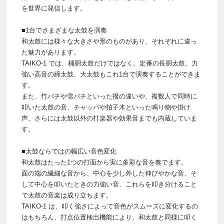
を世界に発信します。
■1台でさまざまな太鼓を演奏
和太鼓には様々な大きさや形のものがあり、それぞれに違っ
た魅力があります。
TAIKO-1 では、桶胴太鼓だけではなく、定番の長胴太鼓、力
強い高音の締太鼓、大太鼓もこれ1台で演奏することができま
す。
また、竹バチや雪バチといった撥の違いや、複数人で同時に
叩いた太鼓の音、チャッパや拍子木といった鳴り物や掛け
声、さらには太鼓以外の打楽器や効果音までも内蔵していま
す。
■太鼓ならではの幅広い音色変化
和太鼓はたった1つの打面から実に多彩な音を奏でます。
面の端の繊細な音から、中心を少し外した伸びやかな音、そ
して中心を叩いたときの力強い音、これらを叩き分けること
で太鼓の音楽は成り立ちます。
TAIKO-1 は、叩く強さによって音色がスムーズに変化するの
はもちろん、打点位置検出機能により、和太鼓と同様に叩く