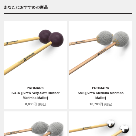
あなたにおすすめの商品
PROMARK
PROMARK
SU1R [SPYR Very-Soft Rubber
SM3 [SPYR Medium Marimba
Marimba Mallet]
Mallet]
8,800円
10,780円
(税込)
(税込)