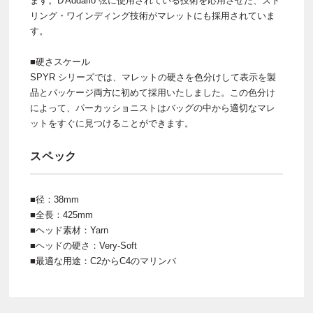
ます。D'Addario 弦に使用されている技術を応用させた、スト
リング・ワインディング技術がマレットにも採用されていま
す。
■硬さスケール
SPYR シリーズでは、マレットの硬さを色分けして表示を製
品とパッケージ両方に初めて採用いたしました。この色分け
によって、パーカッショニストはバッグの中から適切なマレ
ットをすぐに見つけることができます。
スペック
■径：38mm
■全長：425mm
■ヘッド素材：Yarn
■ヘッドの硬さ：Very-Soft
■最適な用途：C2からC4のマリンバ