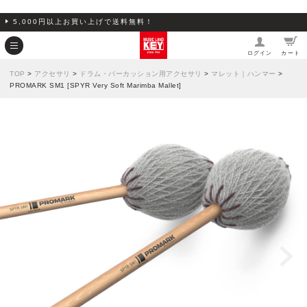
5,000円以上お買い上げで送料無料！
ログイン
カート
TOP
>
アクセサリ
>
ドラム・パーカッション用アクセサリ
>
マレット｜ハンマー
>
PROMARK SM1 [SPYR Very Soft Marimba Mallet]