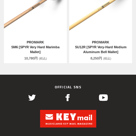
PROMARK
PROMARK
SM6 [SPYR Very Hard Marimba
SU12R [SPYR Very-Hard Medium
Mallet]
Aluminum Bell Mallet]
10,780円
8,250円
(税込)
(税込)
OFFICIAL SNS