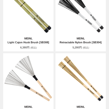
MEINL
MEINL
Light Cajon Husk Brush [SB308]
Retractable Nylon Brush [SB304]
6,380円
5,280円
(税込)
(税込)
MEINL
MEINL