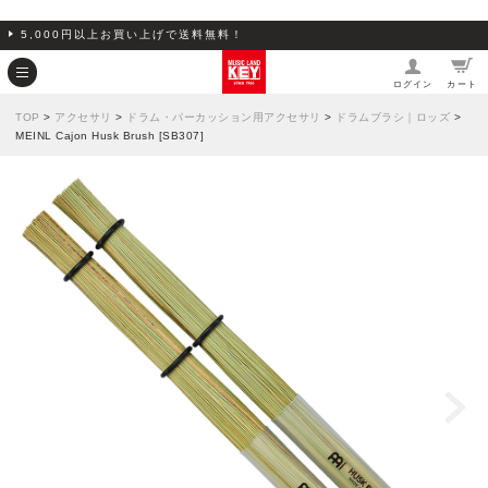
5,000円以上お買い上げで送料無料！
ログイン
カート
TOP
>
アクセサリ
>
ドラム・パーカッション用アクセサリ
>
ドラムブラシ｜ロッズ
>
MEINL Cajon Husk Brush [SB307]