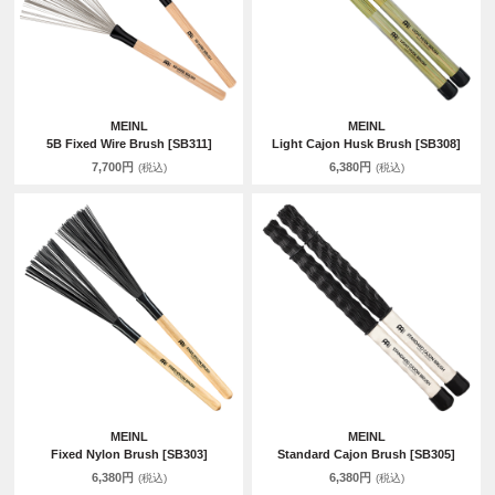
MEINL
MEINL
5B Fixed Wire Brush [SB311]
Light Cajon Husk Brush [SB308]
7,700円
6,380円
(税込)
(税込)
MEINL
MEINL
Fixed Nylon Brush [SB303]
Standard Cajon Brush [SB305]
6,380円
6,380円
(税込)
(税込)