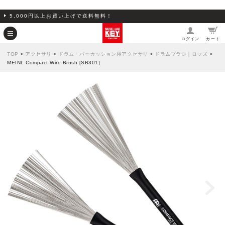
5,000円以上お買い上げで送料無料！
ログイン
カート
TOP
>
アクセサリ
>
ドラム・パーカッション用アクセサリ
>
ドラムブラシ｜ロッズ
>
MEINL Compact Wire Brush [SB301]