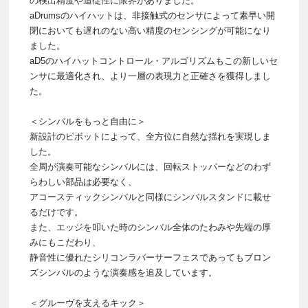
の検出精度や追従性に限界がありました。
aDrumsのハイハットは、非接触式のセンサによって素早い開
閉においても遅れのない高い精度のセンシングが可能になり
ました。
aD5のハイハットコントロール・アルゴリズムもこの新しいセ
ンサに最適化され、より一層の表現力と正確さを獲得しまし
た。
＜シンバルをもっと自由に＞
新設計のピボットによって、全方位に自然な揺れを実現しま
した。
全周が演奏可能なシンバルには、回転ストッパーなどのわず
らわしい部品は必要なく、
アコースティックシンバルと同様にシンバルスタンドに載せ
るだけです。
また、エッジを叩いた時のシンバル全体のたわみや先端の厚
みにもこだわり、
静音性に優れたシリコンラバーサーフェスであってもブロン
ズシンバルのような演奏感を追及しています。
＜グルーヴを支えるキック＞