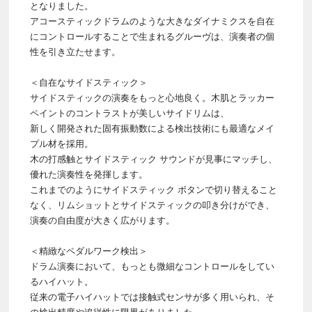
となりました。
アコースティックドラムのような大きなダイナミクスを自在
にコントロールすることで生まれるグルーヴは、演奏者の個
性を引き立たせます。
＜自在なサイドスティック＞
サイドスティックの演奏をもっと心地良く。木肌とラッカー
ペイントのコントラストが美しいサイドリムは、
新しく開発された固有振動数による検出技術にも最適なメイ
プル材を採用。
木の打感触とサイドスティック サウンドが見事にマッチし、
優れた演奏性を発揮します。
これまでのようにサイドスティック ボタンで切り替えること
なく、リムショットとサイドスティックの叩き分けができ、
演奏の自由度が大きく広がります。
＜精緻なペダルワーク検出＞
ドラム演奏において、もっとも微細なコントロールをしてい
るハイハット。
従来の電子ハイハットでは接触式センサが多く用いられ、そ