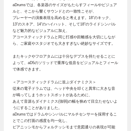
aDrumsでは、各楽器のサイズがもたらすフィールやビジュア
ルと、そこから響くサウンドとの一致性こそが、
プレーヤーの演奏表現を高めると考えます。18”のキック、
13”のスネア、14”のハイハット、そして18”のライドシンバル
など魅力的なビジュアルに加え、
アコースティックドラムと同じ打感や距離感を大切にしなが
ら、ご家庭やスタジオでも大きすぎない絶妙なサイズです。
またキックやフロアタムには十分なデプスを持たせることに
よって、aD5のソリッドで重厚な低音をビジュアルとフィール
で体感できます。
＜アコースティックドラムに並ぶダイナミクス＞
従来の電子ドラムでは、ヘッド中央を叩くと異常に大きな音
が鳴ってしまうホットスポットがあるために、
あえて音源もダイナミクス(強弱)の幅を狭めて目立たせないよ
うにすることがありました。
aDrumsではドラムやシンバルにマルチセンサーを採用するこ
とでこの打面の感度を均一化し、
ピアニッシモからフォルテッシモまで意図通りの表現が可能