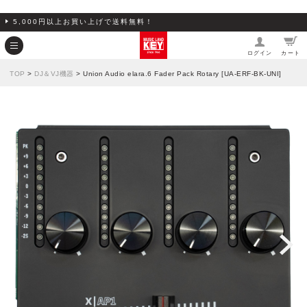
5,000円以上お買い上げで送料無料！
ログイン
カート
TOP
>
DJ＆VJ機器
> Union Audio elara.6 Fader Pack Rotary [UA-ERF-BK-UNI]