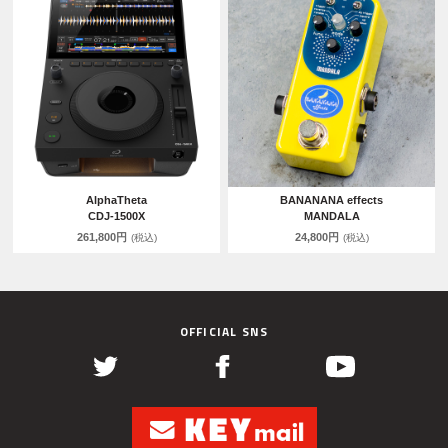
AlphaTheta
BANANANA effects
CDJ-1500X
MANDALA
261,800円
24,800円
(税込)
(税込)
OFFICIAL SNS