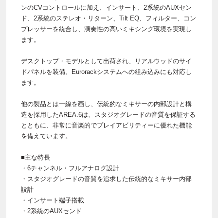
ンのCVコントロールに加え、インサート、2系統のAUXセン
ド、2系統のステレオ・リターン、Tilt EQ、フィルター、コン
プレッサーを統合し、演奏性の高いミキシング環境を実現し
ます。
デスクトップ・モデルとして出荷され、リアルウッドのサイ
ドパネルを装備。Eurorackシステムへの組み込みにも対応し
ます。
他の製品とは一線を画し、伝統的なミキサーの内部設計と構
造を採用したAREA.6は、スタジオグレードの音質を保証する
とともに、非常に音楽的でプレイアビリティーに優れた機能
を備えています。
■主な特長
・6チャンネル・フルアナログ設計
・スタジオグレードの音質を追求した伝統的なミキサー内部
設計
・インサート端子搭載
・2系統のAUXセンド