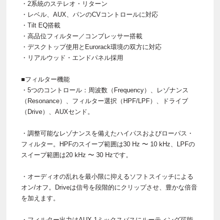
・2系統のステレオ・リターン
・レベル、AUX、パンのCVコントロールに対応
・Tilt EQ搭載
・高品位フィルター／コンプレッサー搭載
・デスクトップ使用とEurorack環境の双方に対応
・リアルウッド・エンドパネル採用
■フィルター機能
・5つのコントロール：周波数（Frequency）、レゾナンス
（Resonance）、フィルター選択（HPF/LPF）、ドライブ
（Drive）、AUXセンド。
・調整可能なレゾナンスを備えたハイパスおよびローパス・
フィルター。HPFのスイープ範囲は30 Hz 〜 10 kHz、LPFの
スイープ範囲は20 kHz 〜 30 Hzです。
・オーディオの乱れを最小限に抑えるソフトスイッチによる
オン/オフ。Driveは信号を段階的にクリップさせ、豊かな倍音
を加えます。
・フィルター出力はAUX 1ミックスバスにルーティング可能