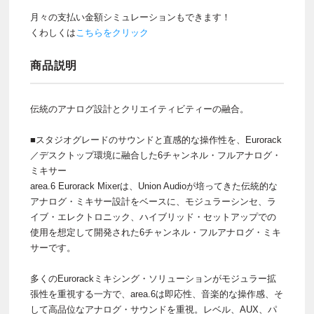
月々の支払い金額シミュレーションもできます！
くわしくは
こちらをクリック
商品説明
伝統のアナログ設計とクリエイティビティーの融合。
■スタジオグレードのサウンドと直感的な操作性を、Eurorack
／デスクトップ環境に融合した6チャンネル・フルアナログ・
ミキサー
area.6 Eurorack Mixerは、Union Audioが培ってきた伝統的な
アナログ・ミキサー設計をベースに、モジュラーシンセ、ラ
イブ・エレクトロニック、ハイブリッド・セットアップでの
使用を想定して開発された6チャンネル・フルアナログ・ミキ
サーです。
多くのEurorackミキシング・ソリューションがモジュラー拡
張性を重視する一方で、area.6は即応性、音楽的な操作感、そ
して高品位なアナログ・サウンドを重視。レベル、AUX、パ