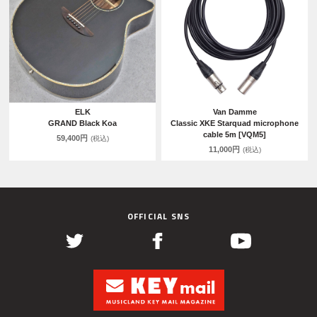
ELK
Van Damme
GRAND Black Koa
Classic XKE Starquad microphone
cable 5m [VQM5]
59,400円
(税込)
11,000円
(税込)
OFFICIAL SNS