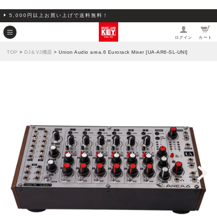
5,000円以上お買い上げで送料無料！
ログイン
カート
TOP
>
DJ＆VJ機器
> Union Audio area.6 Eurorack Mixer [UA-AR6-SL-UNI]