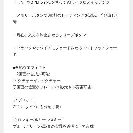
・TバーやBPM SYNCを使ってVJライクなスイッチング
・メモリーボタンで8種類のセッティングを記憶、呼び出し可
能
・現在の入力を静止させるフリーズボタン
・ブラックやホワイトにフェードさせるアウトプットフェー
ド
●多彩なエフェクト
・2画面の合成が可能
[ピクチャーインピクチャー]
子画面の位置やフレームの色/太さが変更可能
[スプリット]
左右にも上下にも分割可能）
[クロマキー/ルミナンスキー]
ブルー/グリーン/黒/白の背景を透明にして合成