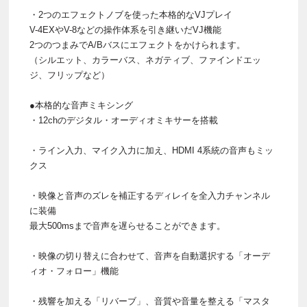
・2つのエフェクトノブを使った本格的なVJプレイ
V-4EXやV-8などの操作体系を引き継いだVJ機能
2つのつまみでA/Bバスにエフェクトをかけられます。
（シルエット、カラーバス、ネガティブ、ファインドエッ
ジ、フリップなど）
●本格的な音声ミキシング
・12chのデジタル・オーディオミキサーを搭載
・ライン入力、マイク入力に加え、HDMI 4系統の音声もミッ
クス
・映像と音声のズレを補正するディレイを全入力チャンネル
に装備
最大500msまで音声を遅らせることができます。
・映像の切り替えに合わせて、音声を自動選択する「オーデ
ィオ・フォロー」機能
・残響を加える「リバーブ」、音質や音量を整える「マスタ