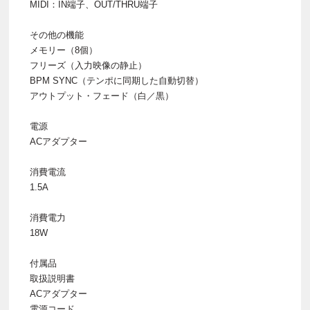
MIDI：IN端子、OUT/THRU端子
その他の機能
メモリー（8個）
フリーズ（入力映像の静止）
BPM SYNC（テンポに同期した自動切替）
アウトプット・フェード（白／黒）
電源
ACアダプター
消費電流
1.5A
消費電力
18W
付属品
取扱説明書
ACアダプター
電源コード