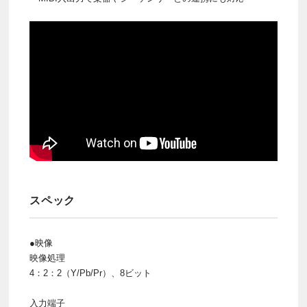
スペック
●映像
映像処理
4：2：2（Y/Pb/Pr）、8ビット
入力端子