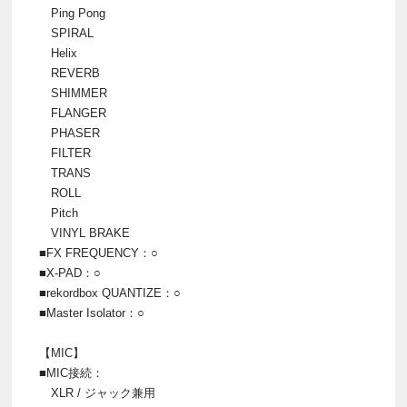
Ping Pong
SPIRAL
Helix
REVERB
SHIMMER
FLANGER
PHASER
FILTER
TRANS
ROLL
Pitch
VINYL BRAKE
■FX FREQUENCY：○
■X-PAD：○
■rekordbox QUANTIZE：○
■Master Isolator：○
【MIC】
■MIC接続：
XLR / ジャック兼用