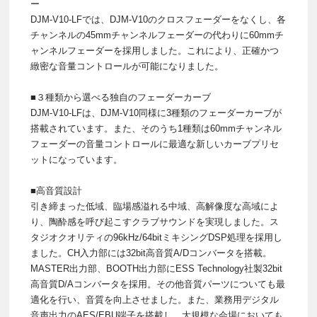
ー
DJM-V10-LFでは、DJM-V10のクロスフェーダーをなくし、各
チャンネルの45mmチャンネルフェーダーの代わりに60mmチ
ャンネルフェーダーを採用しました。これにより、正確かつ
緻密な音量コントロールが可能になりました。
■３種類から選べる独自のフェーダーカーブ
DJM-V10-LFは、DJM-V10同様に3種類のフェーダーカーブが
搭載されています。また、そのうち1種類は60mmチャンネル
フェーダーの音量コントロールに最適な新しいカーブプリセ
ットになっています。
■高音質設計
引き締まった低域、臨場感溢れる中域、高解像度な高域によ
り、陶酔感を呼び起こすクラブサウンドを実現しました。ス
タジオクオリティの96kHz/64bitミキシングDSP処理を採用し
ました。CH入力部には32bit高音質A/Dコンバータを搭載。
MASTER出力部、BOOTH出力部にESS Technology社製32bit
高音質D/Aコンバータを採用。その他音質パーツについても最
適化を行い、音質を向上させました。また、業務用デジタル
音声出力のAES/EBU端子を搭載し、大規模な会場においても