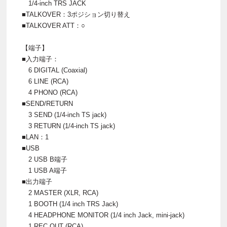
1/4-inch TRS JACK
■TALKOVER：3ポジション切り替え
■TALKOVER ATT：○
【端子】
■入力端子：
6 DIGITAL (Coaxial)
6 LINE (RCA)
4 PHONO (RCA)
■SEND/RETURN
3 SEND (1/4-inch TS jack)
3 RETURN (1/4-inch TS jack)
■LAN：1
■USB
2 USB B端子
1 USB A端子
■出力端子
2 MASTER (XLR, RCA)
1 BOOTH (1/4 inch TRS Jack)
4 HEADPHONE MONITOR (1/4 inch Jack, mini-jack)
1 REC OUT (RCA)