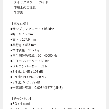
クイックスタートガイド
使用上のご注意
保証書
【主な仕様】
■サンプリングレート：96 kHz
■幅：437.6 mm
■高さ：107.9 mm
■奥行き：467 mm
■本体質量：11.9 kg
■再生周波数帯域：20 - 40000 Hz
■A/D コンバーター：32 bit
■D/A コンバーター：32 bit
■SN 比: LINE：105 dB
■SN 比: PHONO：88 dB
■SN 比: MIC：79 dB
■全高調波歪率：0.005 %以下 (LINE)
【チャンネル】
■EQ：4 band