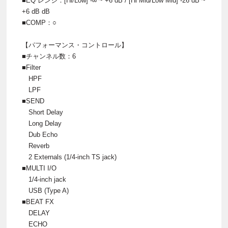
■EQ レンジ：[Hi/Low] -∞ ~ +6 dB / [Hi Mid/Low Mid] -26 dB ~
+6 dB dB
■COMP：○
【パフォーマンス・コントロール】
■チャンネル数：6
■Filter
HPF
LPF
■SEND
Short Delay
Long Delay
Dub Echo
Reverb
2 Externals (1/4-inch TS jack)
■MULTI I/O
1/4-inch jack
USB (Type A)
■BEAT FX
DELAY
ECHO