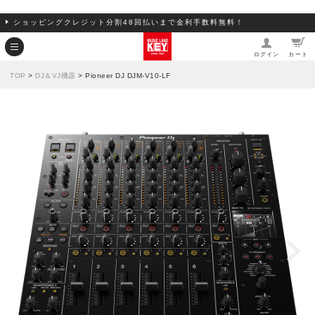
ショッピングクレジット分割48回払いまで金利手数料無料！
ログイン
カート
TOP
>
DJ＆VJ機器
> Pioneer DJ DJM-V10-LF