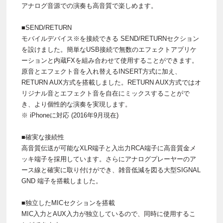
アナログ音源での演奏も高音質で楽しめます。
■SEND/RETURN
モバイルデバイス※を接続できる SEND/RETURNセクション
を設けました。簡単なUSB接続で無数のエフェクトアプリケ
ーションと内蔵FXを組み合わせて使用することができます。
原音とエフェクト音を入れ替えるINSERT方式に加え、
RETURN AUX方式を搭載しました。RETURN AUX方式ではオ
リジナル音とエフェクト音を自在にミックスすることがで
き、より個性的な演奏を実現します。
※ iPhoneに対応 (2016年9月現在)
■確実な接続性
高音質伝送が可能なXLR端子と入出力RCA端子に高音質金メ
ッキ端子を採用しています。さらにアナログプレーヤーのア
ース線と確実に取り付けができ、雑音低減を図る大型SIGNAL
GND 端子を搭載しました。
■独立したMICセクションを搭載
MIC入力とAUX入力が独立しているので、同時に使用するこ