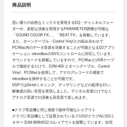
商品説明
思い通りの自然なミックスを実現するEQ・チャンネルフェー
ダーや、多彩な演奏を実現するPARAMETER調整が可能な
「SOUND COLOR FX」、「BEAT FX」を搭載しています。
また、ターンテーブル・Control Vinylとの組み合わせで
PC/Mac内のデータ音源を演奏することが可能となるDJアプリ
ケーション rekordboxのDVSコントロールに対応しています。
サウンドカードを搭載していますので、PC/MacとUSBケーブ
ルで接続するだけで、DJM-450 とターンテーブル、Control
Vinyl、PC/Macを使用して、アナログレコードの感覚で
rekordboxを操作することが可能です。
DSPでは64-bitミキシング、ディザリングなどの処理を行い、
解像度の高い音質を実現しました。デジタル音源だけでなく
アナログ音源での演奏も高音質で楽しめます。
■クラブ常設機と同じ感覚で操作可能なレイアウト
クラブに常設機として設置されているプロDJ/クラブ向けDJミ
キサー DJM-900NXS2 のレイアウトを踏襲しています。自宅