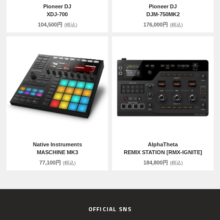
Pioneer DJ
Pioneer DJ
XDJ-700
DJM-750MK2
104,500円
176,000円
(税込)
(税込)
Native Instruments
AlphaTheta
MASCHINE MK3
REMIX STATION [RMX-IGNITE]
77,100円
184,800円
(税込)
(税込)
OFFICIAL SNS