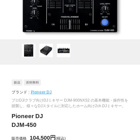
ブランド :
Pioneer DJ
プロDJ/クラブ向けDJミキサー DJM-900NXS2 の基本機能・操作性を
踏襲し、様々なDJスタイルに対応したホーム向け2ch DJミキサー。
Pioneer DJ
DJM-450
104,500円
販売価格
(税込)