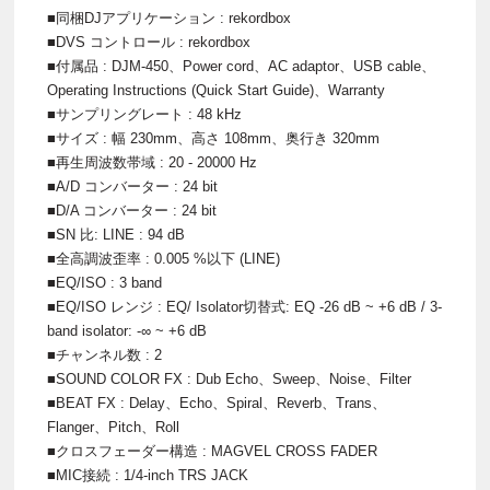
■同梱DJアプリケーション : rekordbox
■DVS コントロール : rekordbox
■付属品 : DJM-450、Power cord、AC adaptor、USB cable、
Operating Instructions (Quick Start Guide)、Warranty
■サンプリングレート : 48 kHz
■サイズ : 幅 230mm、高さ 108mm、奥行き 320mm
■再生周波数帯域 : 20 - 20000 Hz
■A/D コンバーター : 24 bit
■D/A コンバーター : 24 bit
■SN 比: LINE : 94 dB
■全高調波歪率 : 0.005 %以下 (LINE)
■EQ/ISO : 3 band
■EQ/ISO レンジ : EQ/ Isolator切替式: EQ -26 dB ~ +6 dB / 3-
band isolator: -∞ ~ +6 dB
■チャンネル数 : 2
■SOUND COLOR FX : Dub Echo、Sweep、Noise、Filter
■BEAT FX : Delay、Echo、Spiral、Reverb、Trans、
Flanger、Pitch、Roll
■クロスフェーダー構造 : MAGVEL CROSS FADER
■MIC接続 : 1/4-inch TRS JACK