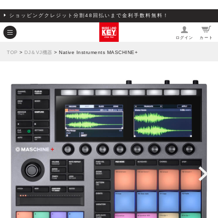
ショッピングクレジット分割48回払いまで金利手数料無料！
ログイン
カート
TOP
>
DJ＆VJ機器
> Native Instruments MASCHINE+