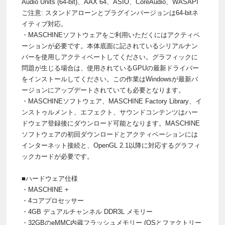
Audio Units (64-bit)、AAX 64、ASIO、CoreAudio、WASAPI
ご注意: スタンドアローンとプラグインバージョンは64-bitネ
イティブ対応。
・MASCHINEソフトウェアをご利用いただくにはアクティベ
ーションが必要です。本体底面に記されているシリアルナン
バーを使用しアクティベートしてください。グラフィックに
問題が生じる場合は、使用されているGPUの最新ドライバー
をインストールしてください。この作業はWindowsが最新バ
ージョンにアップデートされていても必要となります。
・MASCHINEソフトウェア、MASCHINE Factory Library、イ
ンストゥルメント、エフェクト、サウンドコンテンツはハー
ドウェア登録後にダウンロード可能となります。MASCHINE
ソフトウェアの初回ダウンロードとアクティベーションには
インターネット接続と、OpenGL 2.1以降に対応するグラフィ
ックカードが必要です。
■ハードウェア仕様
・MASCHINE +
・4コアプロセッサー
・4GB デュアルチャンネル DDR3L メモリー
・32GBのeMMC内蔵フラッシュメモリー (OSとファクトリー