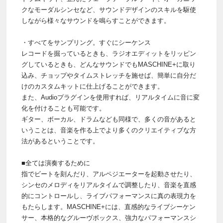
クなモーダルシンセなど、サウンドデザインのスキルを駆使
しながら様々なサウンドを鳴らすことができます。
・すべてをサンプリング。すぐにシーケンス
レコードを掘っているときも、ラジオエディットをリッピン
グしているときも、どんなサウンドでもMASCHINE+に取り
込み、チョップやタイムストレッチを施せば、簡単に自分だ
けのカスタムキットに仕上げることができます。
また、Audioプラグインを使用すれば、リアルタイムに音に変
化を付けることも可能です。
ギター、ボーカル、ドラムなども同様で、多くの音があると
いうことは、音楽を作る上でより多くのクリエイティブな方
法があるということです。
■全ては演奏するために
指でビートを刻んだり、アルペジエーターを起動させたり、
シンセのメロディをリアルタイムで調整したり、音楽を直感
的にコントロールし、ライブパフォーマンスに真の表現力を
もたらします。MASCHINE+には、直感的なライブシーケン
サー、本格的なグルーヴボックス、強力なパフォーマンスシ