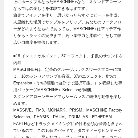
上にポータブルなったMASCHINE+なら、スタンドアローン
ならではの楽しさを体験できるはずです。
旅先でアイデアを作り、思い立ったらすぐにビートを作成。
人里離れた場所でサンプルをフリップ。あなたのワークフロ
ーがどのようなものであっても、MASCHINE+はアイデア作
りからトラックの完成まで。高い集中力と柔軟性、そして幅
広い自由度を提供します。
■18 インストゥルメント、37 エフェクト、多数のサウンドを
内蔵
MASCHINE+は、定番のグルーヴボックスワークフローに加
え、18のシンセとサンプル音源、37のエフェクト、8つの
Expansion（うち2種類は自分でで選択可能。）を収録した専
用パッケージMASCHINE+ Selectionが同梱。
スタンドアローンモードでもシームレスに軽快な動作を楽し
めます。
MASSIVE、FM8、MONARK、PRISM、MASCHINE Factory
Selection、PHASIS、RAUM、DRUMLAB、ETHEREAL
EARTHなどトラックメイキングに於ける必須な音源も含まれ
ているので、この16個のパッドで、ダスティーなビンテージ
ドラムキット、歪んだウェーブテーブルリード、オーガニッ