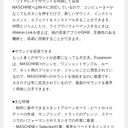
・ワイヤレスでサウンドを同期して追加
MASCHINE+はWi-Fiに対応しているので、コンピューターが
なくてもボタンを押すだけで、新しいサウンド、インストゥ
ルメント、エフェクトをインストールすることができます。
仲間とジャムしたり、ライブでパフォーマンスするときは、
Ableton Linkを使えば、他の音楽アプリやDAW、互換性のある
機材と、容易に同期することができます。
■サウンドを拡張できる
もっと多くのサウンドが必要になっても大丈夫。Expansion
は、MASCHINE+のシンセ、ワンショットサンプル、ルー
プ、キット用のプリセットが、ジャンルごとに用意されてい
るので、MASCHINE+のサウンドを強化するのに最適です。
カタログは常に拡充されているので、最新のサウンドを素早
く簡単に入手できます。
■主な特徴
・制作に集中できるスタンドアローンモード：ビートやメロ
ディーの作成、サンプリング、トラックのアレンジ、ステー
ジでのパフォーマンスやスタジオでの作業に最適
・MASCHINE+ Selection付属：業界をリードするインストゥ