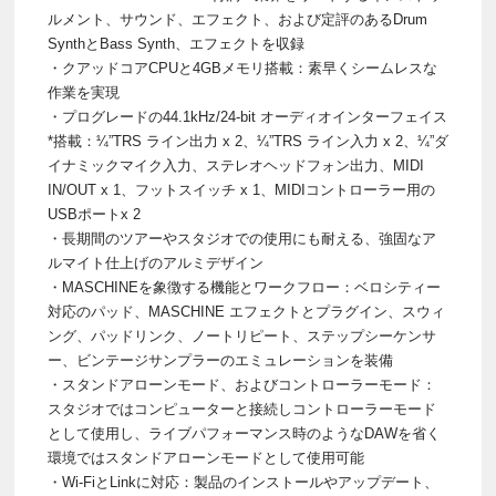
ルメント、サウンド、エフェクト、および定評のあるDrum
SynthとBass Synth、エフェクトを収録
・クアッドコアCPUと4GBメモリ搭載：素早くシームレスな
作業を実現
・プログレードの44.1kHz/24-bit オーディオインターフェイス
*搭載：¼”TRS ライン出力 x 2、¼”TRS ライン入力 x 2、¼”ダ
イナミックマイク入力、ステレオヘッドフォン出力、MIDI
IN/OUT x 1、フットスイッチ x 1、MIDIコントローラー用の
USBポートx 2
・長期間のツアーやスタジオでの使用にも耐える、強固なア
ルマイト仕上げのアルミデザイン
・MASCHINEを象徴する機能とワークフロー：ベロシティー
対応のパッド、MASCHINE エフェクトとプラグイン、スウィ
ング、パッドリンク、ノートリピート、ステップシーケンサ
ー、ビンテージサンプラーのエミュレーションを装備
・スタンドアローンモード、およびコントローラーモード：
スタジオではコンピューターと接続しコントローラーモード
として使用し、ライブパフォーマンス時のようなDAWを省く
環境ではスタンドアローンモードとして使用可能
・Wi-FiとLinkに対応：製品のインストールやアップデート、