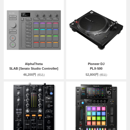
AlphaTheta
Pioneer DJ
SLAB [Serato Studio Controller]
PLX-500
46,200円
52,800円
(税込)
(税込)