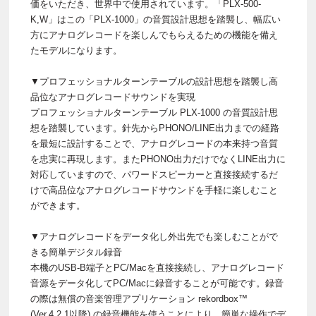
価をいただき、世界中で使用されています。「PLX-500-
K,W」はこの「PLX-1000」の音質設計思想を踏襲し、幅広い
方にアナログレコードを楽しんでもらえるための機能を備え
たモデルになります。
▼プロフェッショナルターンテーブルの設計思想を踏襲し高
品位なアナログレコードサウンドを実現
プロフェッショナルターンテーブル PLX-1000 の音質設計思
想を踏襲しています。針先からPHONO/LINE出力までの経路
を最短に設計することで、アナログレコードの本来持つ音質
を忠実に再現します。またPHONO出力だけでなくLINE出力に
対応していますので、パワードスピーカーと直接接続するだ
けで高品位なアナログレコードサウンドを手軽に楽しむこと
ができます。
▼アナログレコードをデータ化し外出先でも楽しむことがで
きる簡単デジタル録音
本機のUSB-B端子とPC/Macを直接接続し、アナログレコード
音源をデータ化してPC/Macに録音することが可能です。録音
の際は無償の音楽管理アプリケーション rekordbox™
(Ver.4.2.1以降) の録音機能を使うことにより、簡単な操作でデ