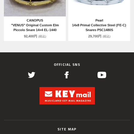
CANOPUS
Pearl
"VENUS" Original Custom Elm
14x8 Primal Collective Steel (FE-C)
Piccolo Snare 14×4 EL-1440
Snares PSC1480S
92,400円
29,700円
(税込)
(税込)
OFFICIAL SNS
SITE MAP