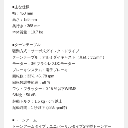
■主な仕様
幅：450 mm
高さ：159 mm
奥行き：368 mm
本体質量：10.7 kg
■ターンテーブル
駆動方式：サーボ式ダイレクトドライブ
ターンテーブル：アルミダイキャスト（直径：332mm）
モーター：3相ブラシレスDCモーター
ブレーキシステム：電子ブレーキ
回転数：33⅓, 45, 78 rpm
回転数調整範囲：±8 %
ワウ・フラッター：0.15 %以下WRMS
S/N比：50 dB
起動トルク：1.6 kg・cm 以上
起動時間：1 秒以下 (33⅓ rpm時)
■トーンアーム
トーンアームタイプ：ユニバーサルタイプS字型トーンアー