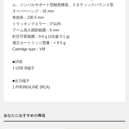
ム、ジンバルサポート型軸受構造、スタティックバランス型
オーバーハング：16 mm
有効長：230.5 mm
トラッキングエラー：3°以内
アーム高さ調節範囲：6 mm
針圧可変範囲：0-4 g (1目盛 0.1 g)
適正カートリッジ質量：< 9.5 g
Cartridge type：VM
■USB
1 USB B端子
■出力端子
1 PHONO/LINE (RCA)
あなたにおすすめの商品