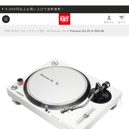
5,000円以上お買い上げで送料無料！
ログイン
カート
TOP
>
DJ｜VJ（ブランド別）
>
Pioneer DJ
> Pioneer DJ PLX-500-W