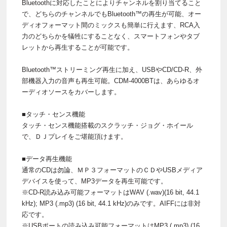
Bluetoothに対応したことによりチャンネルを割り当てること
で、どちらのチャンネルでもBluetooth™の再生が可能、オー
ディオフォーマット間のミックスも簡単に行えます、RCA入
力のどちらかを犠牲にすることなく、スマートフォンやタブ
レットから再生することが可能です。
Bluetooth™ストリーミング再生に加え、USBやCD/CD-R、外
部機器入力の音声も再生可能。CDM-4000BTは、あらゆるオ
ーディオソースをカバーします。
■タッチ・センス機能
タッチ・センス機能搭載のスクラッチ・ジョグ・ホイール
で、ＤＪプレイをご堪能頂けます。
■データ再生機能
通常のCDは勿論、ＭＰ３フォーマットのＣＤやUSBメディア
デバイスを使って、MP3データを再生可能です。
※CD-R読み込み可能フォーマットはWAV (.wav)(16 bit, 44.1
kHz); MP3 (.mp3) (16 bit, 44.1 kHz)のみです。AIFFには非対
応です。
※USBポートの読み込み可能フォーマットはMP3 (.mp3) (16