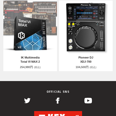
IK Multimedia
Pioneer DJ
Total VI MAX 2
XDJ-700
254,980円
104,500円
(税込)
(税込)
OFFICIAL SNS