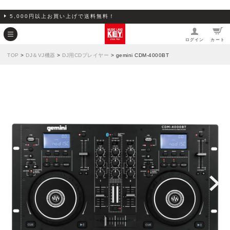
5,000円以上お買い上げで送料無料！
ログイン
カート
TOP
>
DJ＆VJ機器
>
DJ用CDプレイヤー
> gemini CDM-4000BT