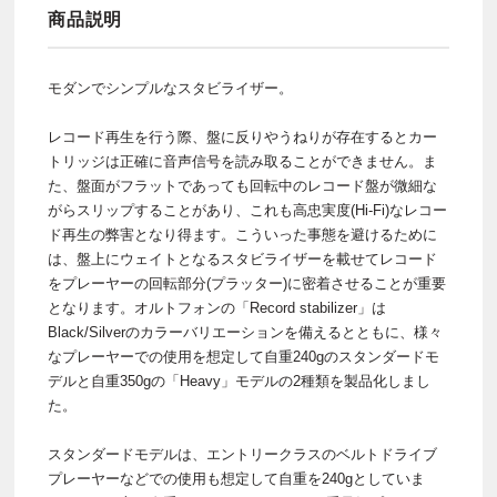
商品説明
モダンでシンプルなスタビライザー。
レコード再生を行う際、盤に反りやうねりが存在するとカー
トリッジは正確に音声信号を読み取ることができません。ま
た、盤面がフラットであっても回転中のレコード盤が微細な
がらスリップすることがあり、これも高忠実度(Hi-Fi)なレコー
ド再生の弊害となり得ます。こういった事態を避けるために
は、盤上にウェイトとなるスタビライザーを載せてレコード
をプレーヤーの回転部分(プラッター)に密着させることが重要
となります。オルトフォンの「Record stabilizer」は
Black/Silverのカラーバリエーションを備えるとともに、様々
なプレーヤーでの使用を想定して自重240gのスタンダードモ
デルと自重350gの「Heavy」モデルの2種類を製品化しまし
た。
スタンダードモデルは、エントリークラスのベルトドライブ
プレーヤーなどでの使用も想定して自重を240gとしていま