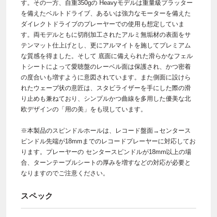
す。その一方、自重350gの Heavyモデルは重量級プラッター
を備えたベルトドライブ、あるいは強力なモーターを備えた
ダイレクトドライブのプレーヤーでの使用も想定していま
す。両モデルともに切削加工されたアルミ無垢材の表面をサ
テンマット仕上げとし、更にアルマイトを施してプレミアム
な質感を得ました。そして 底面に備えられた滑らかなフェル
トシートによって愛聴盤のレーベル面は保護され、かつ密着
の度合いも増すように意図されています。また側面に設けら
れたウェーブ状の意匠は、スタビライザーを手にした際の滑
り止めも兼ねており、シンプルかつ曲線を多用した優美な北
欧デザインの「用の美」をも現しています。
※本製品のスピンドルホールは、レコード盤面→センタース
ピンドル先端が18mmまでのレコードプレーヤーに対応してお
ります。プレーヤーの センタースピンドルが18mm以上の場
合、ターンテーブルシートの厚みを増すなどの対応が必要と
なりますのでご注意ください。
スペック