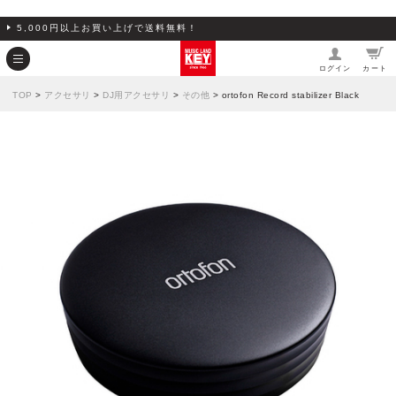
5,000円以上お買い上げで送料無料！
ログイン
カート
TOP
>
アクセサリ
>
DJ用アクセサリ
>
その他
> ortofon Record stabilizer Black