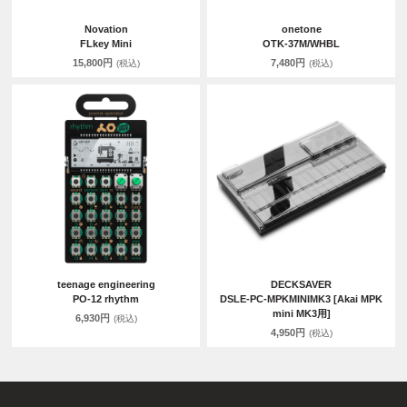
Novation
onetone
FLkey Mini
OTK-37M/WHBL
15,800円
7,480円
(税込)
(税込)
teenage engineering
DECKSAVER
PO-12 rhythm
DSLE-PC-MPKMINIMK3 [Akai MPK
mini MK3用]
6,930円
(税込)
4,950円
(税込)