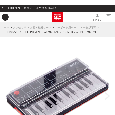
5,000円以上お買い上げで送料無料！
ログイン
カート
TOP
>
アクセサリ
>
楽器・機材ケース
>
キーボード用ケース
>
49鍵以下用
>
DECKSAVER DSLE-PC-MINIPLAYMK3 [Akai Pro MPK mini Play MK3用]