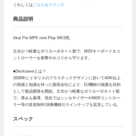
くわしくは
こちらをクリック
商品説明
Akai Pro MPK mini Play MK3用。
丈夫かつ軽量なポリカーボネート製で、MIDIキーボード＆コ
ントローラーを衝撃やホコリから守ります。
■Decksaverとは？
2008年にイギリスのプラスチックデザインに於いて40年以上
の実績と知識を持った製造会社により、DJ機材の保護を目的
として製品開発を開始。丈夫かつ軽量なポリカーボネイト製
で、厚みも最薄。現在ではシンセサイザーやMIDIコントロー
ラー等の音楽制作/演奏機材のラインナップも拡充している。
スペック