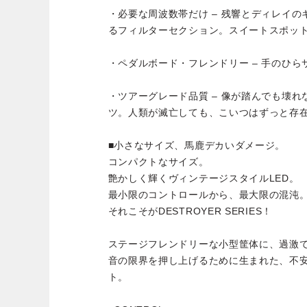
・必要な周波数帯だけ – 残響とディレイ
るフィルターセクション。スイートスポッ
・ペダルボード・フレンドリー – 手のひ
・ツアーグレード品質 – 像が踏んでも壊
ツ。人類が滅亡しても、こいつはずっと存
■小さなサイズ、馬鹿デカいダメージ。
コンパクトなサイズ。
艶かしく輝くヴィンテージスタイルLED。
最小限のコントロールから、最大限の混沌
それこそがDESTROYER SERIES！
ステージフレンドリーな小型筐体に、過激
音の限界を押し上げるために生まれた、不
ト。