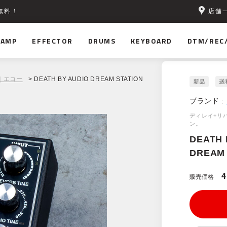
店舗
無料！
AMP
EFFECTOR
DRUMS
KEYBOARD
DTM/REC
｜エコー
> DEATH BY AUDIO DREAM STATION
ブランド :
ディレイ+リ
ン。
DEATH 
DREAM 
4
販売価格