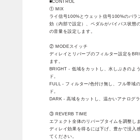
■CONTROL
① MIX
ライ信号100%とウェット信号100%のバラ
効（内部で設定）、ペダルがバイパス状態の
の音量を設定します。
② MODEスイッチ
ディレイとリバーブのフィルター設定をBRIGHT
ます。
BRIGHT - 低域をカットし、水しぶきの
ド。
FULL - フィルター/色付け無し、フル帯
ド。
DARK - 高域をカットし、温かいアナログ
③ REVERB TIME
エフェクト全体のリバーブタイムを調整し
ディレイ効果を得るには下げ、豊かで没入
てください。