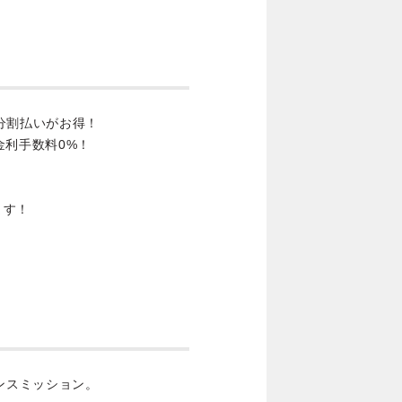
分割払いがお得！
金利手数料0%！
ます！
ンスミッション。