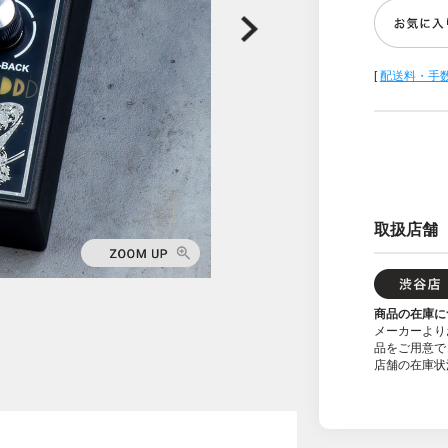
[
配送料・手
取扱店舗
商品の在庫に
メーカーより
品をご用意で
店舗の在庫状