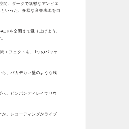
い空間、ダークで陰鬱なアンビエ
スといった、多様な音響表現を自
BACKを全開まで蹴り上げよう。
な。
空間エフェクトを、1つのパッケ
れから、バカデカい壁のような残
シヴへ。ピンポンディレイでサウ
レオか。レコーディングかライブ