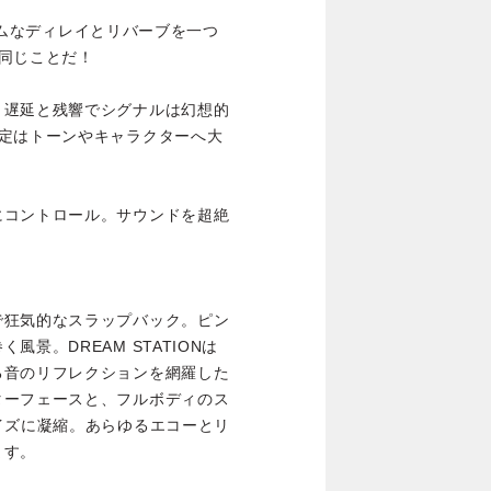
リームなディレイとリバーブを一つ
同じことだ！
、遅延と残響でシグナルは幻想的
設定はトーンやキャラクターへ大
にコントロール。サウンドを超絶
で狂気的なスラップバック。ピン
景。DREAM STATIONは
る音のリフレクションを網羅した
ターフェースと、フルボディのス
イズに凝縮。あらゆるエコーとリ
ます。