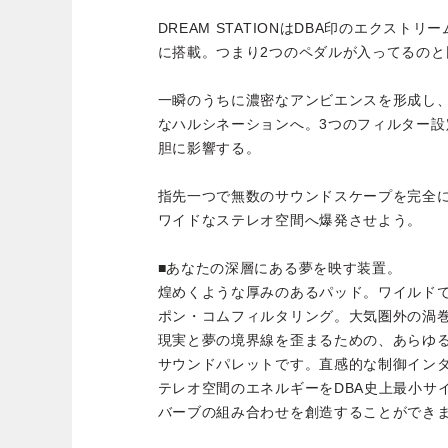
DREAM STATIONはDBA印のエクスト
に搭載。つまり2つのペダルが入ってるのと
一瞬のうちに濃密なアンビエンスを形成し
なハルシネーションへ。3つのフィルター
胆に影響する。
指先一つで無数のサウンドスケープを完全
ワイドなステレオ空間へ爆発させよう。
■あなたの深層にある夢を映す装置。
煌めくような厚みのあるパッド。ワイルド
ポン・コムフィルタリング。大気圏外の渦巻く風
現実と夢の境界線を歪まるための、あらゆ
サウンドパレットです。直感的な制御イン
テレオ空間のエネルギーをDBA史上最小サ
バーブの組み合わせを創造することができ