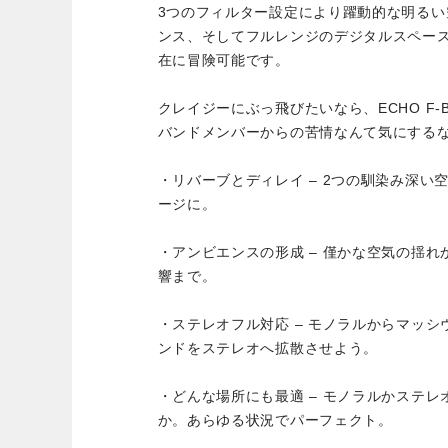
3つのフィルター設定により躍動的な明る
ンス、そしてフルレンジのデジタルスペー
在に冒険可能です。
クレイジーにぶっ飛びたいなら、ECHO F-
バンドメンバーからの苦情なんて気にする
・リバーブとディレイ – 2つの馴染み深い
ージに。
・アンビエンスの形成 – 僅かな空気の揺
響まで。
・ステレオフル対応 – モノラルからマッ
ンドをステレオへ拡散させよう。
・どんな場所にも最適 – モノラルかステ
か。あらゆる状況でパーフェクト。