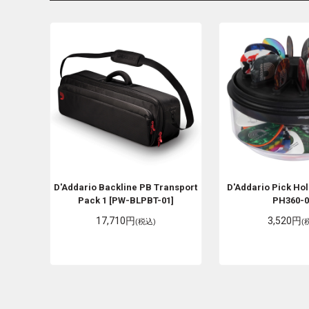
D'Addario
Backline PB Transport
D'Addario
Pick Hol
Pack 1 [PW-BLPBT-01]
PH360-0
17,710円
3,520円
(税込)
(