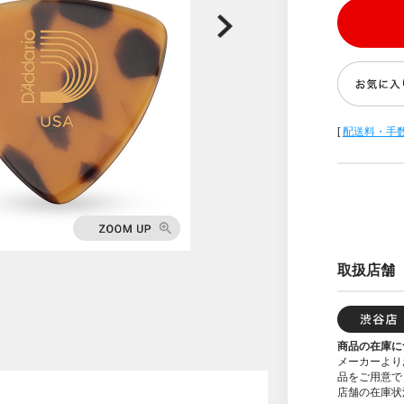
[
配送料・手
取扱店舗
商品の在庫に
メーカーより
品をご用意で
店舗の在庫状