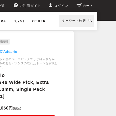
一覧
ご利用ガイド
ログイン
カート
/PA
DJ/VJ
OTHER
キーワード検索
D'Addario
ら天然のべっ甲ピックでしか得られなかっ
みのあるバランスの取れたトーンを実現し
ク。
io
346 Wide Pick, Extra
.0mm, Single Pack
1]
,060円
(税込)