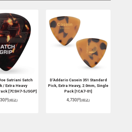
Joe Satriani Satch
D'Addario
Casein 351 Standard
k / Extra Heavy
Pick, Extra Heavy, 2.0mm, Single
Pack [7CSH7-5JSGP]
Pack [1CA7-01]
530円
4,730円
(税込)
(税込)