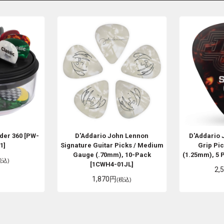
der 360 [PW-
D'Addario
John Lennon
D'Addario
1]
Signature Guitar Picks / Medium
Grip Pic
Gauge (.70mm), 10-Pack
(1.25mm), 5 
税込)
[1CWH4-01JL]
2,
1,870円
(税込)