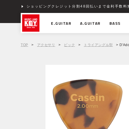
ショッピングクレジット分割48回払いまで金利手数料
E.GUITAR
A.GUITAR
BASS
TOP
>
アクセサリ
>
ピック
>
トライアングル型
> D'Add