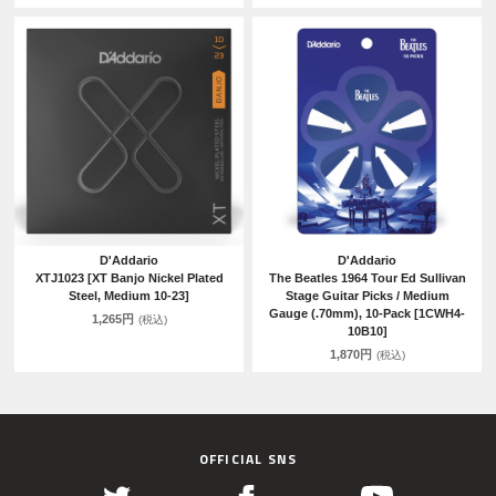
D'Addario
D'Addario
XTJ1023 [XT Banjo Nickel Plated
The Beatles 1964 Tour Ed Sullivan
Steel, Medium 10-23]
Stage Guitar Picks / Medium
Gauge (.70mm), 10-Pack [1CWH4-
1,265円
(税込)
10B10]
1,870円
(税込)
OFFICIAL SNS