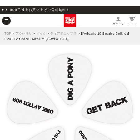
5,000円以上お買い上げで送料無料！
ログイン
カート
TOP
>
アクセサリ
>
ピック
>
ティアドロップ型
> D'Addario 10 Beatles Celluloid
Pick - Get Back - Medium [1CWH4-10B8]