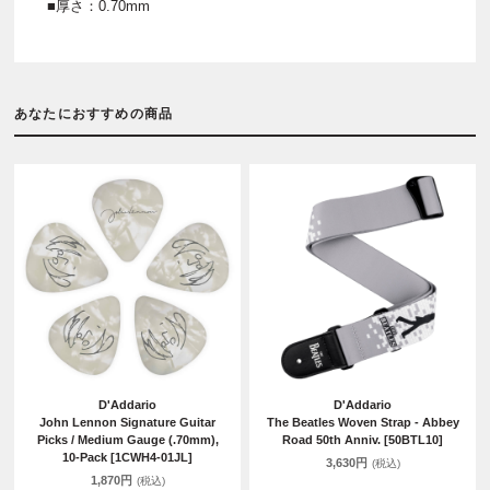
■厚さ：0.70mm
あなたにおすすめの商品
D'Addario
D'Addario
John Lennon Signature Guitar
The Beatles Woven Strap - Abbey
Picks / Medium Gauge (.70mm),
Road 50th Anniv. [50BTL10]
10-Pack [1CWH4-01JL]
3,630円
(税込)
1,870円
(税込)