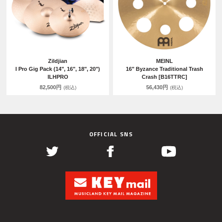
Zildjian
MEINL
I Pro Gig Pack (14", 16", 18", 20")
16" Byzance Traditional Trash
ILHPRO
Crash [B16TTRC]
82,500円
56,430円
(税込)
(税込)
OFFICIAL SNS