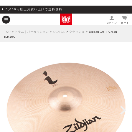
5,000円以上お買い上げで送料無料！
ログイン
カート
TOP
>
ドラム｜パーカッション
>
シンバル
>
クラッシュ
> Zildjian 16" I Crash
ILH16C