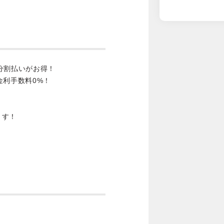
分割払いがお得！
金利手数料0%！
ます！