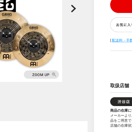
[
配送料・手
取扱店舗
商品の在庫に
メーカーより
品をご用意で
店舗の在庫状