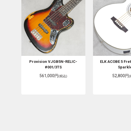
Provision
VJGB5N-RELIC-
ELK
ACOBE 5 Fret
#001/3TS
Sparkl
561,000円
52,800円
(税込)