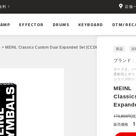
店舗
無料！
AMP
EFFECTOR
DRUMS
KEYBOARD
DTM/REC
> MEINL Classics Custom Dual Expanded Set [CCDU4680]
ブランド :
ダークさ、パ
柔軟性とボリュー
シリーズのシ
MEINL
Classic
Expand
173,800円
(税
1
販売価格