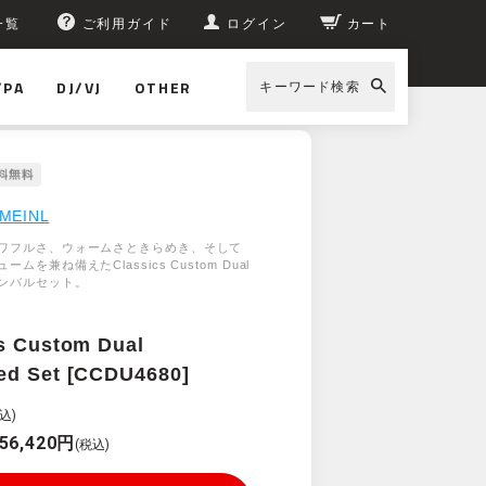
一覧
ご利用ガイド
ログイン
カート
/PA
DJ/VJ
OTHER
キーワード検索
MEINL
ワフルさ、ウォームさときらめき、そして
ムを兼ね備えたClassics Custom Dual
ンバルセット。
s Custom Dual
ed Set [CCDU4680]
込)
56,420円
(税込)