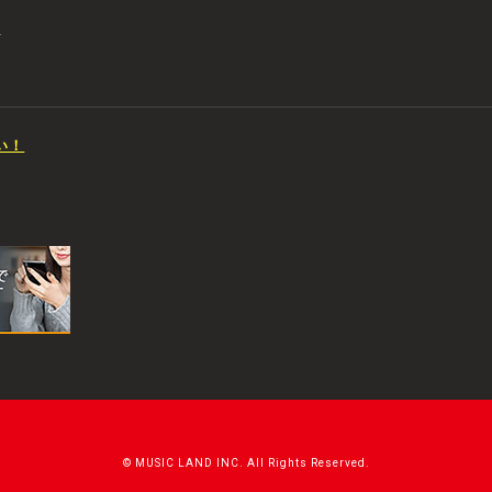
店
い！
© MUSIC LAND INC. All Rights Reserved.