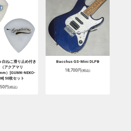
o
白ねこ滑り止め付き
Bacchus
GS-Mini DLPB
ク（アクアマリ
18,700円
(税込)
8mm）[GUMK-NEKO-
-08] 50枚セット
250円
(税込)