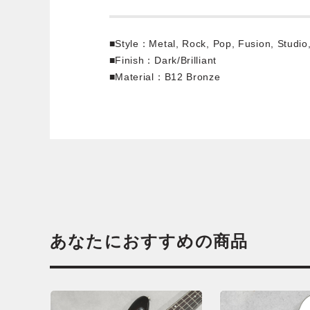
■Style：Metal, Rock, Pop, Fusion, Studio
■Finish：Dark/Brilliant
■Material：B12 Bronze
あなたにおすすめの商品