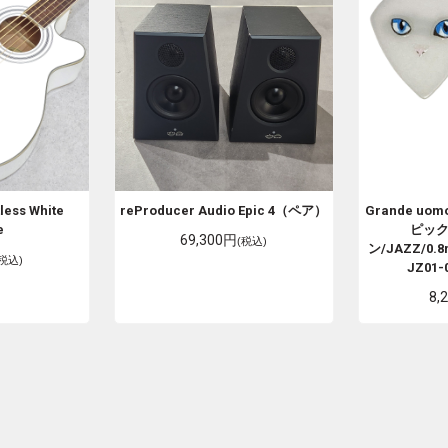
less White
reProducer Audio
Epic 4（ペア）
Grande uom
e
ピッ
69,300円
(税込)
ン/JAZZ/0.
(税込)
JZ01
8,