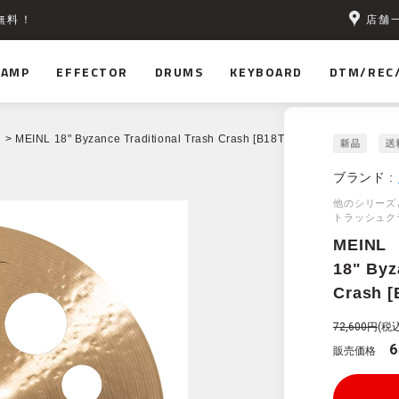
店舗
無料！
AMP
EFFECTOR
DRUMS
KEYBOARD
DTM/REC
> MEINL 18" Byzance Traditional Trash Crash [B18TTRC]
ブランド :
他のシリーズ
トラッシュク
MEINL
18" Byz
Crash 
72,600円
(税込
6
販売価格