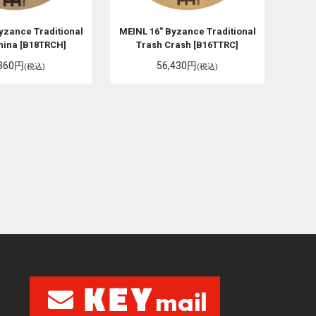
yzance Traditional
MEINL
16" Byzance Traditional
hina [B18TRCH]
Trash Crash [B16TTRC]
,360円
56,430円
(税込)
(税込)