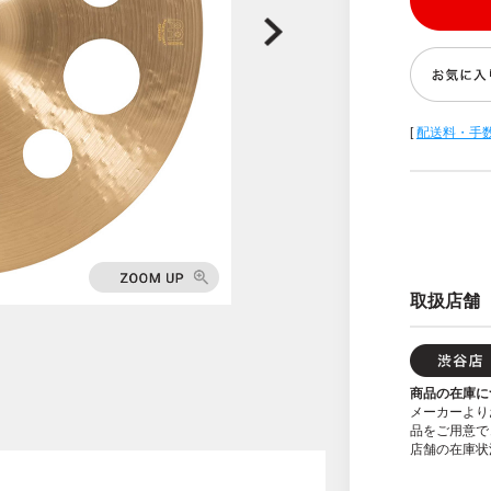
[
配送料・手
取扱店舗
商品の在庫に
メーカーより
品をご用意で
店舗の在庫状