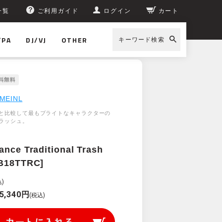
一覧
ご利用ガイド
ログイン
カート
/PA
DJ/VJ
OTHER
キーワード検索
MEINL
と比較して最もブライトなキャラクターの
ラッシュ。
ance Traditional Trash
[B18TTRC]
)
5,340円
(税込)