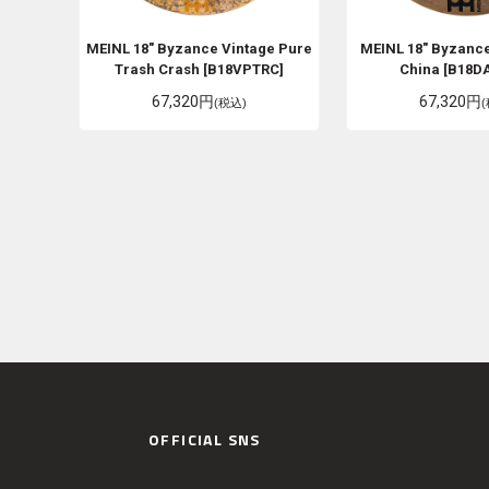
MEINL
18" Byzance Vintage Pure
MEINL
18" Byzanc
Trash Crash [B18VPTRC]
China [B18D
67,320円
67,320円
(税込)
OFFICIAL SNS