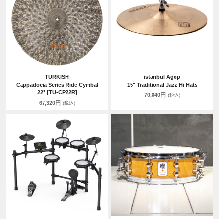
TURKISH
istanbul Agop
Cappadocia Series Ride Cymbal
15" Traditional Jazz Hi Hats
22" [TU-CP22R]
70,840円
(税込)
67,320円
(税込)