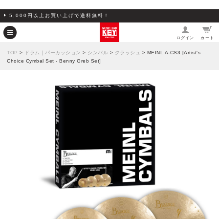
5,000円以上お買い上げで送料無料！
ログイン
カート
TOP
>
ドラム｜パーカッション
>
シンバル
>
クラッシュ
> MEINL A-CS3 [Artist's
Choice Cymbal Set - Benny Greb Set]