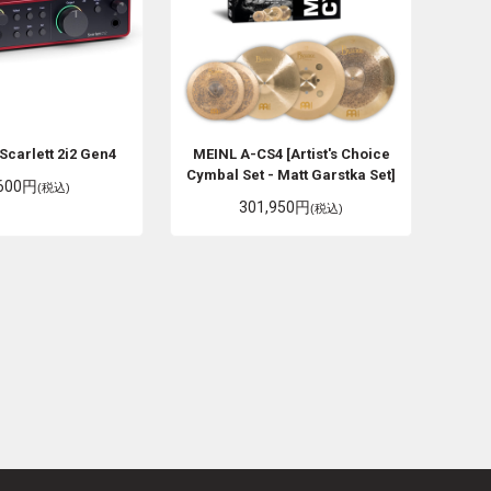
Scarlett 2i2 Gen4
MEINL
A-CS4 [Artist's Choice
Cymbal Set - Matt Garstka Set]
,600円
(税込)
301,950円
(税込)