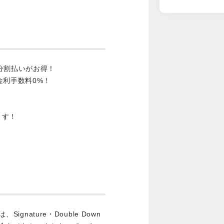
分割払いがお得！
金利手数料0%！
ます！
ignature・Double Down