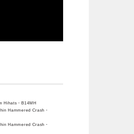
ium Hihats・B14MH
a Thin Hammered Crash・
a Thin Hammered Crash・