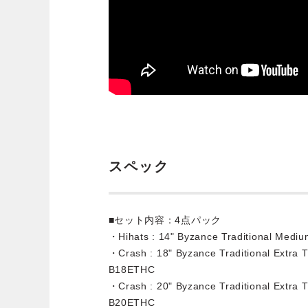
スペック
■セット内容：4点パック
・Hihats : 14" Byzance Traditional Med
・Crash : 18" Byzance Traditional Extr
B18ETHC
・Crash : 20" Byzance Traditional Extr
B20ETHC