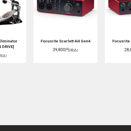
Eliminator
Focusrite
Scarlett 4i4 Gen4
Focusrite
 DRIVE]
39,800円
28
(税込)
(税込)