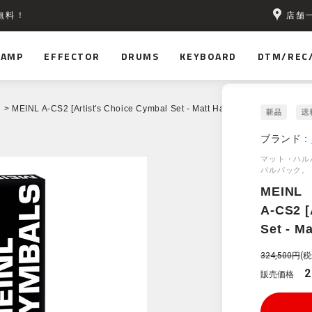
店舗
無料！
AMP
EFFECTOR
DRUMS
KEYBOARD
DTM/REC
> MEINL A-CS2 [Artist's Choice Cymbal Set - Matt Halpern Set]
ブランド :
マット・ハル
バルパック。
MEINL
A-CS2 [
Set - Ma
324,500円
(税
2
販売価格