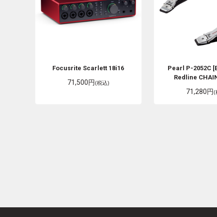
Focusrite
Scarlett 18i16
Pearl
P-2052C [
Redline CHAIN
71,500円
(税込)
71,280円