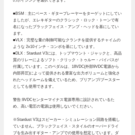
のボイシングを選択できます。
■BSM : 主にベース・ギタープレーヤーをターゲットにしてい
ましたが、エレキギターのクラシック・ロック・トーンで有
名になったブラックフェイス・アンプ・ヘッドを基にしてい
ます。
■VLX : 完璧な量の制御可能なクランチを提供するチャイムの
ような 2x10インチ・コンボを基にしています。
■DLX : Stardust V3には、トップマウント・ジャックと、高品
質のリレーによるソフト・クリック・トゥルー・バイパスが
付属しています。このペダルは、18VDC(外部9VDC電源から
内部昇圧)によって提供される豊富な出力ボリュームと強化さ
れたヘッドルームを備えているため、プリアンプ/ブースター
としても使用できます。
警告:9VDCセンターマイナス電源専用に設計されているた
め、高い電圧の電源は使用しないでください。
※Stardust V3はスピーカー・シミュレーション回路を搭載し
ていません。ブラックフェイス・スタイルのオーバードライ
ブを生み出すギター・アンプでの使用を想定しています。ダ