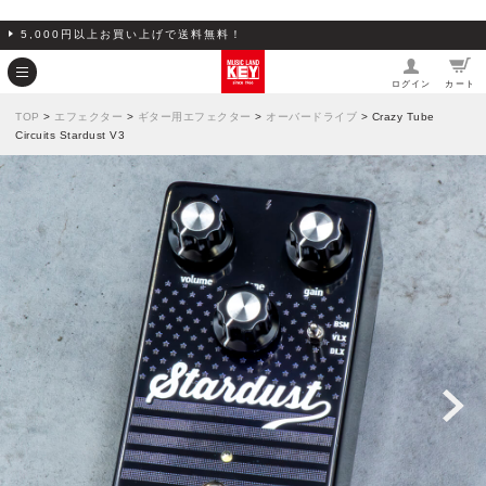
5,000円以上お買い上げで送料無料！
ログイン
カート
TOP
>
エフェクター
>
ギター用エフェクター
>
オーバードライブ
> Crazy Tube
Circuits Stardust V3