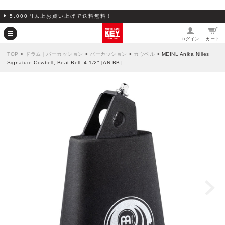
5,000円以上お買い上げで送料無料！
ログイン
カート
TOP
>
ドラム｜パーカッション
>
パーカッション
>
カウベル
> MEINL Anika Nilles
Signature Cowbell, Beat Bell, 4-1/2" [AN-BB]