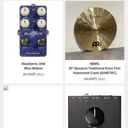
Blackberry JAM
MEINL
Blue Mallow
20" Byzance Traditional Extra Thin
Hammered Crash [B20ETHC]
29,700円
(税込)
59,400円
(税込)