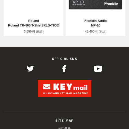
Roland
Franklin Audio
Roland TR-808 T-Shirt [RLS-T808]
MP-10
3,850円
48,400円
(税込)
(税込)
OFFICIAL SNS
SITE MAP
会社概要