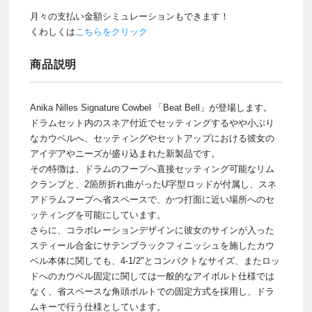
月々の支払い金額シミュレーションもできます！
くわしくは
こちらをクリック
商品説明
Anika Nilles Signature Cowbel 「Beat Bell」が登場します。
ドラムセット内のスネア付近でセッティングするやや小ぶり
なカウベルへ、セッティングやセットアップにおける彼女の
アイデアやニーズが盛り込まれた新製品です。
その特徴は、ドラムのフープへ直接セッティング可能なリム
クランプと、2箇所折れ曲がったU字型ロッドが付属し、スネ
アドラムフープへ省スペースで、かつ打面に近い場所へのセ
ッティングを可能にしています。
さらに、コラボレーションデザインに彼女のサインが入った
スティール合金にサテンブラックフィニッシュを施したカウ
ベル本体に関しても、4-1/2"とコンパクトなサイズ、またロッ
ドへのカウベル固定に関しては一般的なアイボルト仕様では
なく、省スペースな角頭ボルトでの固定方式を採用し、ドラ
ムキーで行う仕様としています。