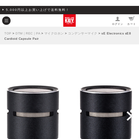
5,000円以上お買い上げで送料無料！
ログイン
カート
TOP
>
DTM｜REC｜PA
>
マイクロホン
>
コンデンサーマイク
> sE Electronics sE8
Cardioid Capsule Pair