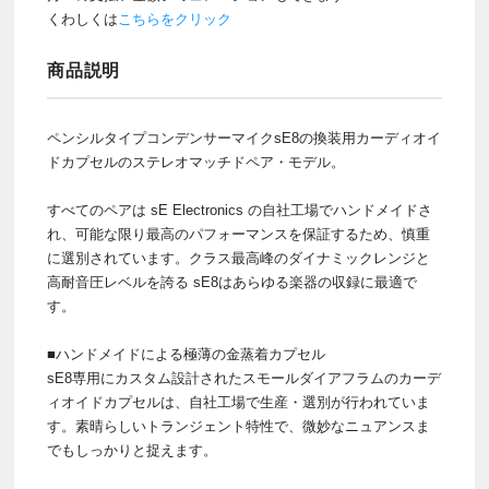
くわしくは
こちらをクリック
商品説明
ペンシルタイプコンデンサーマイクsE8の換装用カーディオイ
ドカプセルのステレオマッチドペア・モデル。
すべてのペアは sE Electronics の自社工場でハンドメイドさ
れ、可能な限り最高のパフォーマンスを保証するため、慎重
に選別されています。クラス最高峰のダイナミックレンジと
高耐音圧レベルを誇る sE8はあらゆる楽器の収録に最適で
す。
■ハンドメイドによる極薄の金蒸着カプセル
sE8専用にカスタム設計されたスモールダイアフラムのカーデ
ィオイドカプセルは、自社工場で生産・選別が行われていま
す。素晴らしいトランジェント特性で、微妙なニュアンスま
でもしっかりと捉えます。