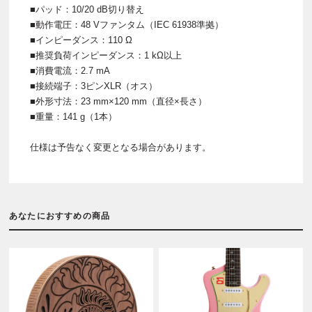
■パッド：10/20 dB切り替え
■動作電圧：48 Vファンタム（IEC 61938準拠）
■インピーダンス：110 Ω
■推奨負荷インピーダンス：1 kΩ以上
■消費電流：2.7 mA
■接続端子：3ピンXLR（オス）
■外形寸法：23 mm×120 mm（直径×長さ）
■重量：141 g（1本）
仕様は予告なく変更となる場合があります。
あなたにおすすめの商品