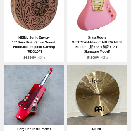
MEINL Sonic Energy
GrassRoots
10" Rain Disk, Ocean Sound,
G-STREAM-Miku -SAKURA MIKU
Fibonacci-Inspired Carving
Edition- [桜ミク（初音ミク）
[RDO10F]
Signature Model]
14,850円
85,800円
(税込)
(税込)
Berglund Instruments
MEINL