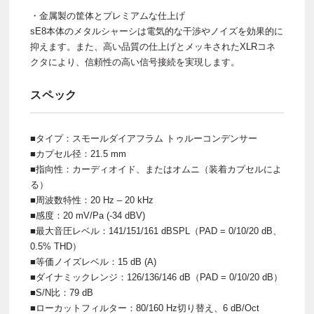
・金属製の筐体とプレミアムな仕上げ
sE8本体のメタルシャーシは電気的な干渉やノイズを効果的に
抑えます。また、高い品質の仕上げとメッキされたXLRコネ
クタにより、信頼性の高い信号接続を実現します。
スペック
■タイプ：スモールダイアフラム トゥルーコンデンサー
■カプセル径：21.5 mm
■指向性：カーディオイド、またはオムニ（装着カプセルによ
る）
■周波数特性：20 Hz – 20 kHz
■感度：20 mV/Pa (-34 dBV)
■最大音圧レベル：141/151/161 dBSPL（PAD = 0/10/20 dB、
0.5% THD）
■等価ノイズレベル：15 dB (A)
■ダイナミックレンジ：126/136/146 dB（PAD = 0/10/20 dB）
■S/N比：79 dB
■ローカットフィルター：80/160 Hz切り替え、6 dB/Oct