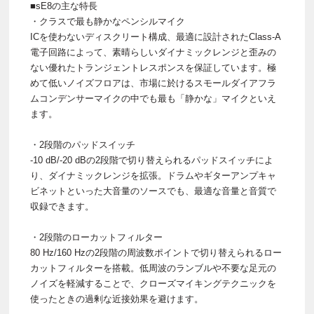
■sE8の主な特長
・クラスで最も静かなペンシルマイク
ICを使わないディスクリート構成、最適に設計されたClass-A
電子回路によって、素晴らしいダイナミックレンジと歪みの
ない優れたトランジェントレスポンスを保証しています。極
めて低いノイズフロアは、市場に於けるスモールダイアフラ
ムコンデンサーマイクの中でも最も「静かな」マイクといえ
ます。
・2段階のパッドスイッチ
-10 dB/-20 dBの2段階で切り替えられるパッドスイッチによ
り、ダイナミックレンジを拡張。ドラムやギターアンプキャ
ビネットといった大音量のソースでも、最適な音量と音質で
収録できます。
・2段階のローカットフィルター
80 Hz/160 Hzの2段階の周波数ポイントで切り替えられるロー
カットフィルターを搭載。低周波のランブルや不要な足元の
ノイズを軽減することで、クローズマイキングテクニックを
使ったときの過剰な近接効果を避けます。