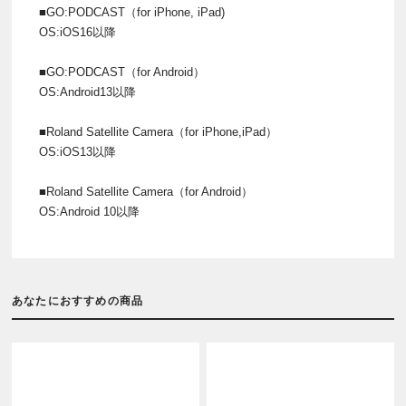
■GO:PODCAST（for iPhone, iPad)
OS:iOS16以降
■GO:PODCAST（for Android）
OS:Android13以降
■Roland Satellite Camera（for iPhone,iPad）
OS:iOS13以降
■Roland Satellite Camera（for Android）
OS:Android 10以降
あなたにおすすめの商品