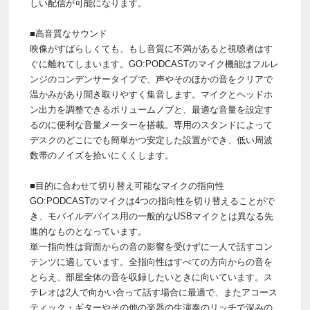
しい配信が可能になります。
■高音質なサウンド
映像がすばらしくても、もし音質に不満があると視聴者はす
ぐに離れてしまいます。GO:PODCASTのマイク機能はフルレ
ンジのコンデンサータイプで、声やそのほかの音をクリアで
温かみがあり聞き取りやすく集音します。マイクとヘッドホ
ン出力を調整できるボリュームノブと、最適な音量を設定す
るのに便利な音量メーターを搭載。専用のスタンドによって
デスクのどこにでも簡単かつ安定した設置ができ、低い周波
数帯のノイズを拾いにくくします。
■目的に合わせて切り替え可能なマイクの指向性
GO:PODCASTのマイクは4つの指向性を切り替えることがで
き、モバイルデバイス用の一般的なUSBマイクとは異なる先
進的なものとなっています。
単一指向性は背面からの音の影響を受けずに一人で話すコン
テンツに適しています。全指向性はすべての方向からの音を
とらえ、部屋全体の音を収録したいときに向いています。ス
テレオは2人で向かい合って話す場合に最適で、またアコース
ティック・ギターやその他の楽器の生演奏のリッチで深みの