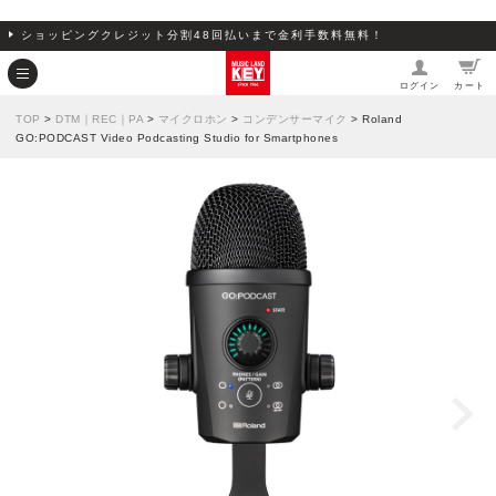
ショッピングクレジット分割48回払いまで金利手数料無料！
ログイン
カート
TOP
>
DTM｜REC｜PA
>
マイクロホン
>
コンデンサーマイク
> Roland
GO:PODCAST Video Podcasting Studio for Smartphones