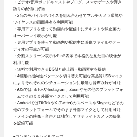
・ビデオ/音声ポッドキャストやブログ、スマホゲームや弾き
語りの配信に好適
・2台のモバイルデバイスを組み合わせてマルチカメラ環境や
ワイヤレスの画面共有を利用可能
・専用アプリを使って動画内や配信中にテキストや静止画の
オーバーレイ表示が可能
・専用アプリを使って動画内や配信中に映像ファイルやオー
ディオの再生が可能
・分割スクリーン表示やPinP表示で本格的な見た目の映像が
利用可能
・無料で利用できるBGMと静止画・動画素材を提供
・4種類の指向性パターンを切り替え可能な高品質USBマイク
によりそれぞれのシチュエーションに最適な音声収録が可能
・iOSではTikTokやInstagram、Zoomやその他のプラットフォ
ームでそのまま外部マイクとして利用可能
・AndroidではTikTokやX (Twitter)のスペースやSkypeなどその
他のプラットフォームでそのまま外部マイクとして利用可能
・メインの映像・音声とは独立してサテライトカメラの映像
を記録可能
■コンテンツをレベルアップ