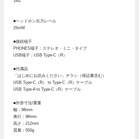
16Ω
■ヘッドホン出力レベル
25mW
■接続端子
PHONES端子：ステレオ・ミニ・タイプ
USB端子：USB Type-C（R）
■付属品
「はじめにお読みください」チラシ（保証書含む）
USB Type-C（R） to Type-C（R）ケーブル
USB Type-A to Type-C（R）ケーブル
■外形寸法/重量
幅：98mm
奥行：98mm
高さ：212mm
質量：550g