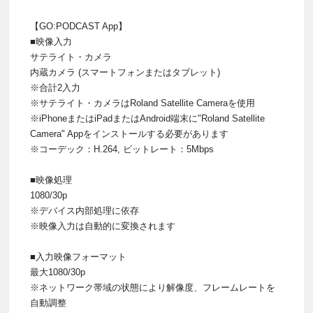
【GO:PODCAST App】
■映像入力
サテライト・カメラ
内蔵カメラ (スマートフォンまたはタブレット)
※合計2入力
※サテライト・カメラはRoland Satellite Cameraを使用
※iPhoneまたはiPadまたはAndroid端末に"Roland Satellite
Camera" Appをインストールする必要があります
※コーデック：H.264, ビットレート：5Mbps
■映像処理
1080/30p
※デバイス内部処理に依存
※映像入力は自動的に変換されます
■入力映像フォーマット
最大1080/30p
※ネットワーク帯域の状態により解像度、フレームレートを
自動調整