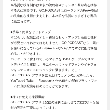
高品質な映像制作は新規の視聴者やチャンネル登録者を獲得
するのに重要です。GO:PODCASTはローランドのProAV製品
の先進的な技術に支えられ、本格的な品質のさまざまな配信
に役立ちます。
■手早く簡単なセットアップ
すばらしい配信に必ずしも複雑なセットアップと高価な機材
が必要というわけではありません。GO:PODCASTなら、既に
お使いになっているiOSやAndroidデバイスですぐに配信を始
めることができます。
パッケージに含まれているマイクをUSB-Cケーブルでスマー
トデバイスと接続し、モニター用にヘッドフォンやイヤフォ
ンをステレオミニにジャックに繋ぎます。そして
GO:PODCASTアプリを立ち上げてカメラの設定をしたら、
YouTubeやTwitch、Facebookやそのほかの配信プラットフォ
ームに直接配信を始めることができます。
■様々に使える撮影機能
GO:PODCASTアプリは配信の目的に合わせて柔軟に様々な撮
影の設定が可能になっています。