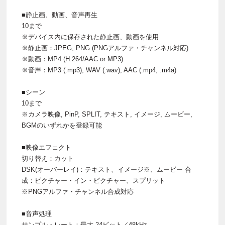
■静止画、動画、音声再生
10まで
※デバイス内に保存された静止画、動画を使用
※静止画：JPEG, PNG (PNGアルファ・チャンネル対応)
※動画：MP4 (H.264/AAC or MP3)
※音声：MP3 (.mp3), WAV (.wav), AAC (.mp4, .m4a)
■シーン
10まで
※カメラ映像, PinP, SPLIT, テキスト, イメージ, ムービー,
BGMのいずれかを登録可能
■映像エフェクト
切り替え：カット
DSK(オーバーレイ)：テキスト、イメージ※、ムービー 合
成：ピクチャー・イン・ピクチャー、スプリット
※PNGアルファ・チャンネル合成対応
■音声処理
サンプル・レート：最大 24ビット／48kHz