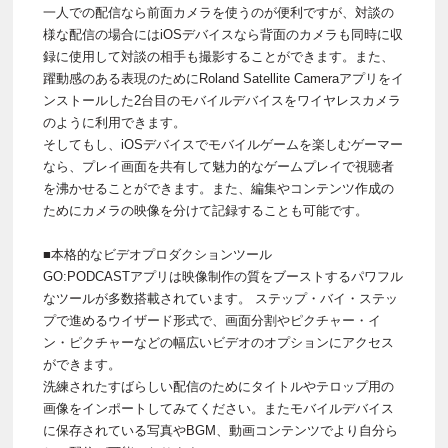
一人での配信なら前面カメラを使うのが便利ですが、対談の
様な配信の場合にはiOSデバイスなら背面のカメラも同時に収
録に使用して対談の相手も撮影することができます。また、
躍動感のある表現のためにRoland Satellite Cameraアプリをイ
ンストールした2台目のモバイルデバイスをワイヤレスカメラ
のように利用できます。
そしてもし、iOSデバイスでモバイルゲームを楽しむゲーマー
なら、プレイ画面を共有して魅力的なゲームプレイで視聴者
を沸かせることができます。また、編集やコンテンツ作成の
ためにカメラの映像を分けて記録することも可能です。
■本格的なビデオプロダクションツール
GO:PODCASTアプリは映像制作の質をブーストするパワフル
なツールが多数搭載されています。 ステップ・バイ・ステッ
プで進めるウイザード形式で、画面分割やピクチャー・イ
ン・ピクチャーなどの幅広いビデオのオプションにアクセス
ができます。
洗練されたすばらしい配信のためにタイトルやテロップ用の
画像をインポートしてみてください。またモバイルデバイス
に保存されている写真やBGM、動画コンテンツでより自分ら