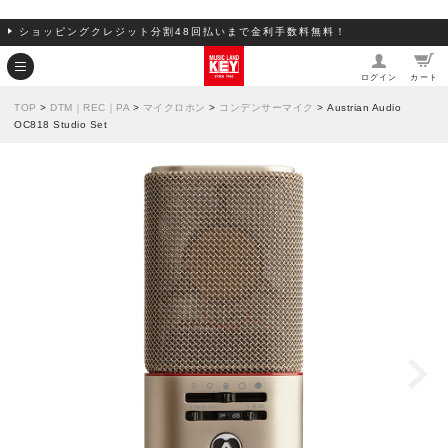
ショッピングクレジット分割48回払いまで金利手数料無料！
ログイン
カート
TOP
>
DTM｜REC｜PA
>
マイクロホン
>
コンデンサーマイク
> Austrian Audio
OC818 Studio Set