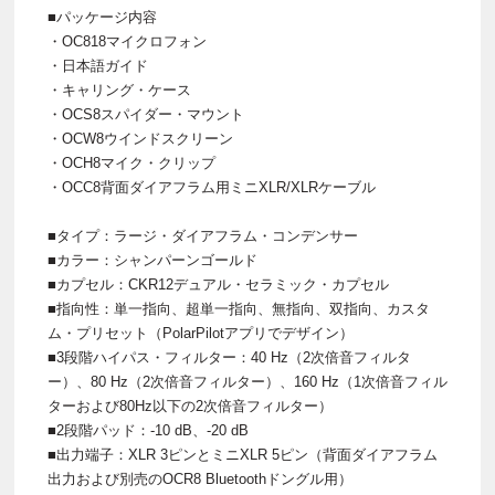
■パッケージ内容
・OC818マイクロフォン
・日本語ガイド
・キャリング・ケース
・OCS8スパイダー・マウント
・OCW8ウインドスクリーン
・OCH8マイク・クリップ
・OCC8背面ダイアフラム用ミニXLR/XLRケーブル
■タイプ：ラージ・ダイアフラム・コンデンサー
■カラー：シャンパーンゴールド
■カプセル：CKR12デュアル・セラミック・カプセル
■指向性：単一指向、超単一指向、無指向、双指向、カスタ
ム・プリセット（PolarPilotアプリでデザイン）
■3段階ハイパス・フィルター：40 Hz（2次倍音フィルタ
ー）、80 Hz（2次倍音フィルター）、160 Hz（1次倍音フィル
ターおよび80Hz以下の2次倍音フィルター）
■2段階パッド：-10 dB、-20 dB
■出力端子：XLR 3ピンとミニXLR 5ピン（背面ダイアフラム
出力および別売のOCR8 Bluetoothドングル用）