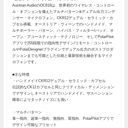
Austrian AudioのOC818は、世界初のワイヤレス・コントロー
ル・オプションを備えたマルチパターン&デュアル出力コンデ
ンサー・マイクロフォン。CKR12デュアル・セラミック・カ
プセル搭載、オーストリア・ウィーンでのハンドメイド、マ
ルチポーラー・パターン、ハイパス・フィルター/パッド、オ
ープン・アコースティック・テクノロジー、そしてPolarPilot
アプリで255段階での指向性デザイン/リモート・コントロー
ルやPolarDesignerプラグインでデュアル出力のポストプロダ
クションまでも可能とした伝統と最新技術を融合するマイク
ロフォンです。
■主な特徴
・ハンドメイドCKR12デュアル・セラミック・カプセル
伝説的なCK12カプセルと同じクリティカル・ディメンション
でデザインしオーストリアでハンドメイド。サスペンション
構造によりタッチノイズにも強い
・マルチパターン
単一指向、超単一指向、無指向、双指向、PolarPilotアプリで
デザイン可能なプリセット