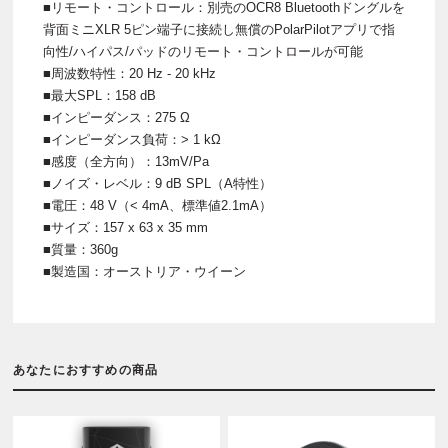
■リモート・コントロール：別売のOCR8 Bluetoothドングルを
背面ミニXLR 5ピン端子に接続し無償のPolarPilotアプリで指
向性/ハイパス/パッドのリモート・コントロールが可能
■周波数特性：20 Hz - 20 kHz
■最大SPL：158 dB
■インピーダンス：275 Ω
■インピーダンス負荷：> 1 kΩ
■感度（全方向）：13mV/Pa
■ノイズ・レベル：9 dB SPL（A特性）
■電圧：48 V（< 4mA、標準値2.1mA）
■サイズ：157 x 63 x 35 mm
■質量：360g
■製造国：オーストリア・ウイーン
あなたにおすすめの商品