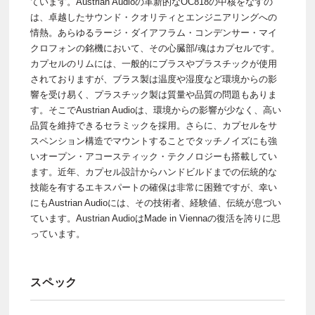
ています。Austrian Audioの革新的なOC818の中核をなすの
は、卓越したサウンド・クオリティとエンジニアリングへの
情熱。あらゆるラージ・ダイアフラム・コンデンサー・マイ
クロフォンの銘機において、その心臓部/魂はカプセルです。
カプセルのリムには、一般的にブラスやプラスチックが使用
されておりますが、ブラス製は温度や湿度など環境からの影
響を受け易く、プラスチック製は質量や品質の問題もありま
す。そこでAustrian Audioは、環境からの影響が少なく、高い
品質を維持できるセラミックを採用。さらに、カプセルをサ
スペンション構造でマウントすることでタッチノイズにも強
いオープン・アコースティック・テクノロジーも搭載してい
ます。近年、カプセル設計からハンドビルドまでの伝統的な
技能を有するエキスパートの確保は非常に困難ですが、幸い
にもAustrian Audioには、その技術者、経験値、伝統が息づい
ています。Austrian AudioはMade in Viennaの復活を誇りに思
っています。
スペック