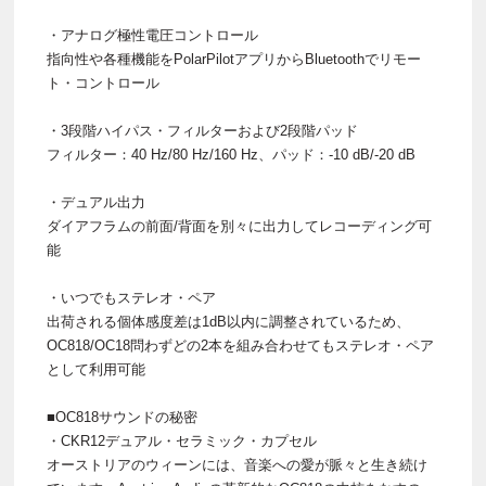
・アナログ極性電圧コントロール
指向性や各種機能をPolarPilotアプリからBluetoothでリモー
ト・コントロール
・3段階ハイパス・フィルターおよび2段階パッド
フィルター：40 Hz/80 Hz/160 Hz、パッド：-10 dB/-20 dB
・デュアル出力
ダイアフラムの前面/背面を別々に出力してレコーディング可
能
・いつでもステレオ・ペア
出荷される個体感度差は1dB以内に調整されているため、
OC818/OC18問わずどの2本を組み合わせてもステレオ・ペア
として利用可能
■OC818サウンドの秘密
・CKR12デュアル・セラミック・カプセル
オーストリアのウィーンには、音楽への愛が脈々と生き続け