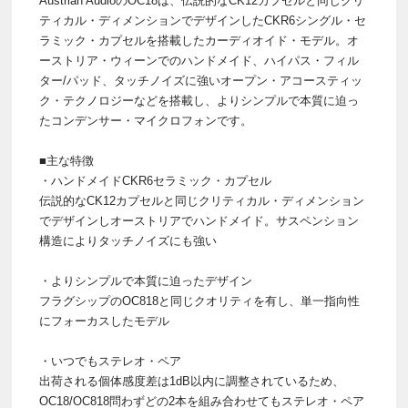
Austrian AudioのOC18は、伝説的なCK12カプセルと同じクリ
ティカル・ディメンションでデザインしたCKR6シングル・セ
ラミック・カプセルを搭載したカーディオイド・モデル。オ
ーストリア・ウィーンでのハンドメイド、ハイパス・フィル
ター/パッド、タッチノイズに強いオープン・アコースティッ
ク・テクノロジーなどを搭載し、よりシンプルで本質に迫っ
たコンデンサー・マイクロフォンです。
■主な特徴
・ハンドメイドCKR6セラミック・カプセル
伝説的なCK12カプセルと同じクリティカル・ディメンション
でデザインしオーストリアでハンドメイド。サスペンション
構造によりタッチノイズにも強い
・よりシンプルで本質に迫ったデザイン
フラグシップのOC818と同じクオリティを有し、単一指向性
にフォーカスしたモデル
・いつでもステレオ・ペア
出荷される個体感度差は1dB以内に調整されているため、
OC18/OC818問わずどの2本を組み合わせてもステレオ・ペア