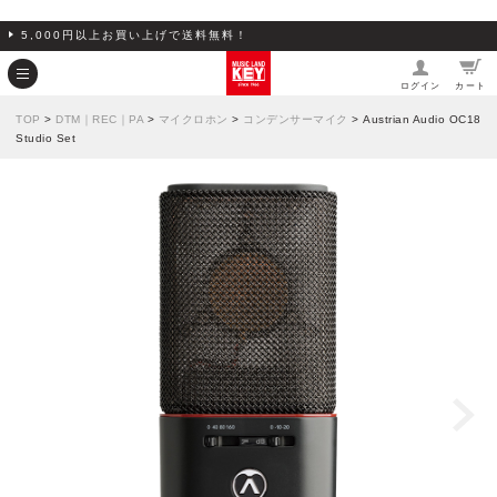
5,000円以上お買い上げで送料無料！
ログイン
カート
TOP
>
DTM｜REC｜PA
>
マイクロホン
>
コンデンサーマイク
> Austrian Audio OC18
Studio Set