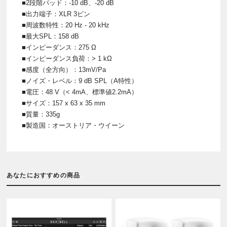
■2段階パッド：-10 dB、-20 dB
■出力端子：XLR 3ピン
■周波数特性：20 Hz - 20 kHz
■最大SPL：158 dB
■インピーダンス：275 Ω
■インピーダンス負荷：> 1 kΩ
■感度（全方向）：13mV/Pa
■ノイズ・レベル：9 dB SPL（A特性）
■電圧：48 V（< 4mA、標準値2.2mA）
■サイズ：157 x 63 x 35 mm
■質量：335g
■製造国：オーストリア・ウイーン
あなたにおすすめの商品