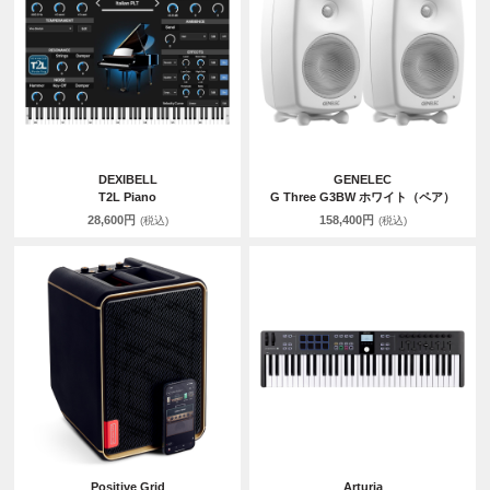
DEXIBELL
GENELEC
T2L Piano
G Three G3BW ホワイト（ペア）
28,600円
158,400円
(税込)
(税込)
Positive Grid
Arturia