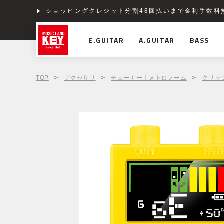
ショッピングクレジット分割48回払いまで金利手数料
E.GUITAR
A.GUITAR
BASS
TOP
>
アクセサリ
>
チューナー｜メトロノーム
>
クリッ