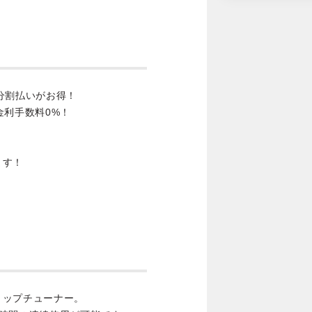
分割払いがお得！
金利手数料0%！
ます！
リップチューナー。