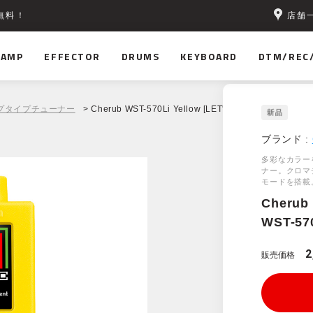
店舗
無料！
AMP
EFFECTOR
DRUMS
KEYBOARD
DTM/REC
プタイプチューナー
> Cherub WST-570Li Yellow [LET'S TUNE!]
ブランド :
多彩なカラー
ナー。クロマ
モードを搭載
Cherub
WST-570
2
販売価格