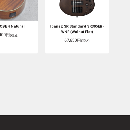
OBE 4 Natural
Ibanez
SR Standard SR305EB-
WNF (Walnut Flat)
,400円
(税込)
67,650円
(税込)