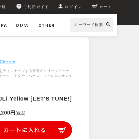
一覧
ご利用ガイド
ログイン
カート
/PA
DJ/VJ
OTHER
キーワード検索
Cherub
をラインナップする充電式クリップチュー
チック、ギター、ベース、ウクレレの4つの
。
Li Yellow [LET'S TUNE!]
,200円
(税込)