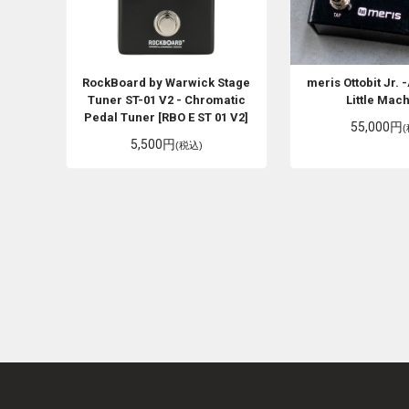
RockBoard by Warwick
Stage
meris
Ottobit Jr.
Tuner ST-01 V2 - Chromatic
Little Mac
Pedal Tuner [RBO E ST 01 V2]
55,000円
5,500円
(税込)