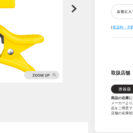
[
配送料・手
取扱店舗
商品の在庫に
メーカーより
品をご用意で
店舗の在庫状