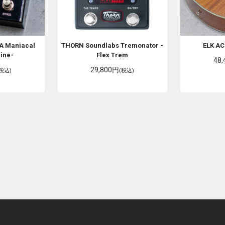
 -A Maniacal
THORN Soundlabs
Tremonator -
ELK
AC
hine-
Flex Trem
48
29,800円
(税込)
(税込)