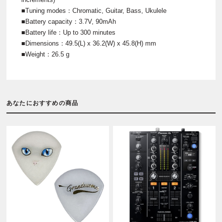
■Tuning modes：Chromatic, Guitar, Bass, Ukulele
■Battery capacity：3.7V, 90mAh
■Battery life：Up to 300 minutes
■Dimensions：49.5(L) x 36.2(W) x 45.8(H) mm
■Weight：26.5 g
あなたにおすすめの商品