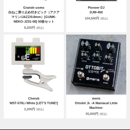
Grande uomo
Pioneer DJ
白ねこ滑り止め付きピック（アクア
DJM-450
マリン/JAZZ/0.8mm）[GUMK-
104,500円
(税込)
NEKO-JZ01-08] 50枚セット
8,250円
(税込)
Cherub
meris
WST-570Li White [LET'S TUNE!]
Ottobit Jr. -A Maniacal Little
Machine-
2,200円
(税込)
55,000円
(税込)