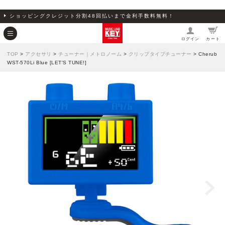
ショッピングクレジット分割48回払いまで金利手数料無料！
ログイン
カート
TOP
>
アクセサリ
>
チューナー｜メトロノーム
>
クリップタイプチューナー
> Cherub
WST-570Li Blue [LET'S TUNE!]