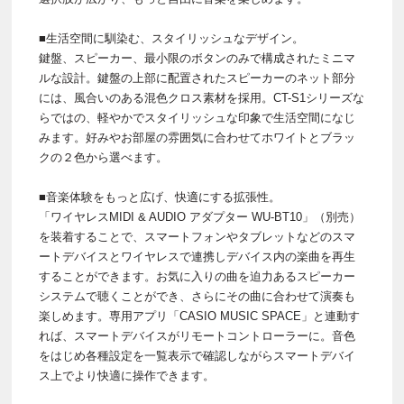
■生活空間に馴染む、スタイリッシュなデザイン。
鍵盤、スピーカー、最小限のボタンのみで構成されたミニマ
ルな設計。鍵盤の上部に配置されたスピーカーのネット部分
には、風合いのある混色クロス素材を採用。CT-S1シリーズな
らではの、軽やかでスタイリッシュな印象で生活空間になじ
みます。好みやお部屋の雰囲気に合わせてホワイトとブラッ
クの２色から選べます。
■音楽体験をもっと広げ、快適にする拡張性。
「ワイヤレスMIDI & AUDIO アダプター WU-BT10」（別売）
を装着することで、スマートフォンやタブレットなどのスマ
ートデバイスとワイヤレスで連携しデバイス内の楽曲を再生
することができます。お気に入りの曲を迫力あるスピーカー
システムで聴くことができ、さらにその曲に合わせて演奏も
楽しめます。専用アプリ「CASIO MUSIC SPACE」と連動す
れば、スマートデバイスがリモートコントローラーに。音色
をはじめ各種設定を一覧表示で確認しながらスマートデバイ
ス上でより快適に操作できます。