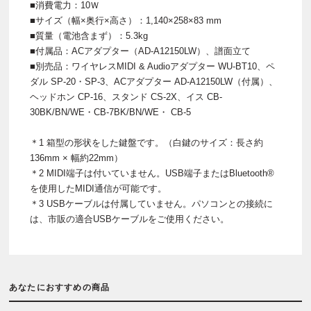
■消費電力：10Ｗ
■サイズ（幅×奥行×高さ）：1,140×258×83 mm
■質量（電池含まず）：5.3kg
■付属品：ACアダプター（AD-A12150LW）、譜面立て
■別売品：ワイヤレスMIDI & Audioアダプター WU-BT10、ペ
ダル SP-20・SP-3、ACアダプター AD-A12150LW（付属）、
ヘッドホン CP-16、スタンド CS-2X、イス CB-
30BK/BN/WE・CB-7BK/BN/WE・ CB-5
＊1 箱型の形状をした鍵盤です。（白鍵のサイズ：長さ約
136mm × 幅約22mm）
＊2 MIDI端子は付いていません。USB端子またはBluetooth®
を使用したMIDI通信が可能です。
＊3 USBケーブルは付属していません。パソコンとの接続に
は、市販の適合USBケーブルをご使用ください。
あなたにおすすめの商品