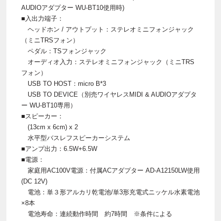
AUDIOアダプター WU-BT10使用時)
■入出力端子：
ヘッドホン / アウトプット：ステレオミニフォンジャック
（ミニTRSフォン）
ペダル：TSフォンジャック
オーディオ入力：ステレオミニフォンジャック（ミニTRS
フォン）
USB TO HOST：micro B*3
USB TO DEVICE（別売ワイヤレスMIDI & AUDIOアダプタ
ー WU-BT10専用）
■スピーカー：
(13cm x 6cm) x 2
水平型バスレフスピーカーシステム
■アンプ出力：6.5W+6.5W
■電源：
家庭用AC100V電源：付属ACアダプター AD-A12150LW使用
(DC 12V)
電池：単３形アルカリ乾電池/単3形充電式ニッケル水素電池
×8本
電池寿命：連続動作時間 約7時間 ※条件による