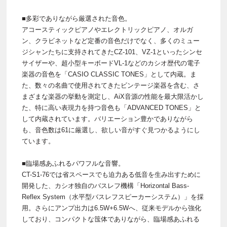
■多彩でありながら厳選された音色。
アコースティックピアノやエレクトリックピアノ、オルガ
ン、クラビネットなど定番の音色だけでなく、多くのミュー
ジシャンたちに支持されてきたCZ-101、VZ-1といったシンセ
サイザーや、超小型キーボードVL-1などのカシオ歴代の電子
楽器の音色を「CASIO CLASSIC TONES」として内蔵。ま
た、数々の名曲で使用されてきたビンテージ楽器を含む、さ
まざまな楽器の挙動を測定し、AiX音源の性能を最大限活かし
た、特に高い表現力を持つ音色も「ADVANCED TONES」と
して内蔵されています。バリエーション豊かでありながら
も、音色数は61に厳選し、欲しい音がすぐ見つかるようにし
ています。
■臨場感あふれるパワフルな音響。
CT-S1-76では省スペースでも迫力ある低音を生み出すために
開発した、カシオ独自のバスレフ機構「Horizontal Bass-
Reflex System（水平型バスレフスピーカーシステム）」を採
用。さらにアンプ出力は6.5W+6.5Wへ、従来モデルから強化
しており、コンパクトな筺体でありながら、臨場感あふれる