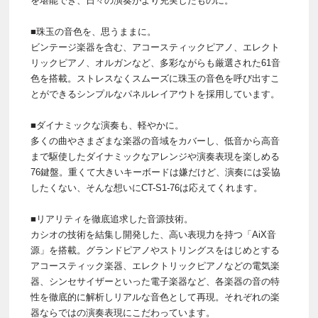
を堪能でき、日々の演奏がより充実したものに。
■珠玉の音色を、思うままに。
ビンテージ楽器を含む、アコースティックピアノ、エレクト
リックピアノ、オルガンなど、多彩ながらも厳選された61音
色を搭載。ストレスなくスムーズに珠玉の音色を呼び出すこ
とができるシンプルなパネルレイアウトを採用しています。
■ダイナミックな演奏も、軽やかに。
多くの曲やさまざまな楽器の音域をカバーし、低音から高音
まで駆使したダイナミックなアレンジや演奏表現を楽しめる
76鍵盤。重くて大きいキーボードは嫌だけど、演奏には妥協
したくない、そんな想いにCT-S1-76は応えてくれます。
■リアリティを徹底追求した音源技術。
カシオの技術を結集し開発した、高い表現力を持つ「AiX音
源」を搭載。グランドピアノやストリングスをはじめとする
アコースティック楽器、エレクトリックピアノなどの電気楽
器、シンセサイザーといった電子楽器など、各楽器の音の特
性を徹底的に解析しリアルな音色として再現。それぞれの楽
器ならではの演奏表現にこだわっています。