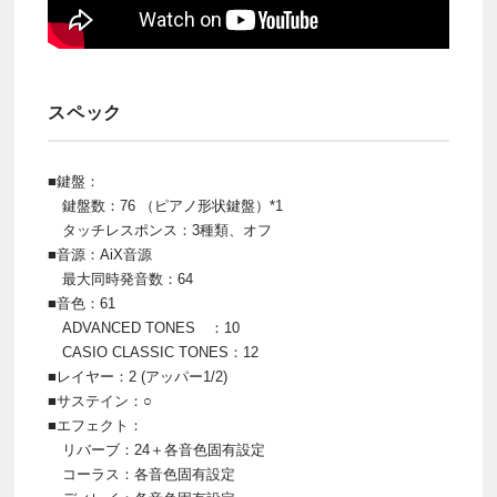
スペック
■鍵盤：
鍵盤数：76 （ピアノ形状鍵盤）*1
タッチレスポンス：3種類、オフ
■音源：AiX音源
最大同時発音数：64
■音色：61
ADVANCED TONES ：10
CASIO CLASSIC TONES：12
■レイヤー：2 (アッパー1/2)
■サステイン：○
■エフェクト：
リバーブ：24＋各音色固有設定
コーラス：各音色固有設定