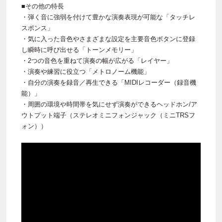
■その他の特長
・弾く音に強弱を付けて豊かな演奏表現が可能な「タッチレ
スポンス」
・気に入った音色やさまざまな設定を主要音色ボタンに登録
し瞬時に呼び出せる「トーンメモリー」
・2つの音色を重ねて演奏の幅が広がる「レイヤー」
・演奏や練習に役立つ「メトロノーム機能」
・自分の演奏を録音／再生できる「MIDIレコーダー（録音機
能）」
・周囲の環境や時間帯を気にせず演奏ができるヘッドホン/ア
ウトプット端子（ステレオミニフォンジャック（ミニTRSフ
ォン））