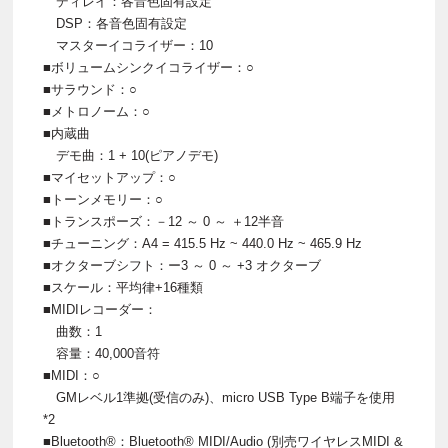
ディレイ：各音色固有設定
DSP：各音色固有設定
マスターイコライザー：10
■ボリュームシンクイコライザー：○
■サラウンド：○
■メトロノーム：○
■内蔵曲
デモ曲：1 + 10(ピアノデモ)
■マイセットアップ：○
■トーンメモリー：○
■トランスポーズ：－12 ～ 0 ～ ＋12半音
■チューニング：A4 = 415.5 Hz ~ 440.0 Hz ~ 465.9 Hz
■オクターブシフト：ー3 ～ 0 ～ +3 オクターブ
■スケール：平均律+16種類
■MIDIレコーダー：
曲数：1
容量：40,000音符
■MIDI：○
GMレベル1準拠(受信のみ)、micro USB Type B端子を使用
*2
■Bluetooth®：Bluetooth® MIDI/Audio (別売ワイヤレスMIDI &