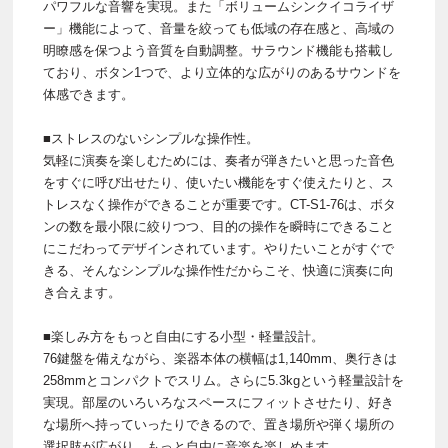
パワフルな音響を実現。また「ボリュームシンクイコライザ
ー」機能によって、音量を絞っても低域の存在感と、高域の
明瞭感を保つよう音質を自動調整。サラウンド機能も搭載し
ており、ボタン1つで、より立体的な広がりのあるサウンドを
体感できます。
■ストレスのないシンプルな操作性。
気軽に演奏を楽しむためには、奏者が弾きたいと思った音色
をすぐに呼び出せたり、使いたい機能をすぐ使えたりと、ス
トレスなく操作ができることが重要です。CT-S1-76は、ボタ
ンの数を最小限に絞りつつ、目的の操作を瞬時にできること
にこだわってデザインされています。やりたいことがすぐで
きる、そんなシンプルな操作性だからこそ、快適に演奏に向
き合えます。
■楽しみ方をもっと自由にする小型・軽量設計。
76鍵盤を備えながら、楽器本体の横幅は1,140mm、奥行きは
258mmとコンパクトでスリム。さらに5.3kgという軽量設計を
実現。部屋のいろいろなスペースにフィットさせたり、好き
な場所へ持っていったりできるので、置き場所や弾く場所の
選択肢が広がり、もっと自由に音楽を楽しめます。