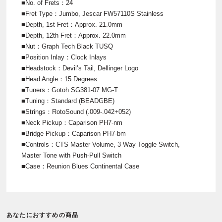
■No. of Frets：24
■Fret Type：Jumbo, Jescar FW57110S Stainless
■Depth, 1st Fret：Approx. 21.0mm
■Depth, 12th Fret：Approx. 22.0mm
■Nut：Graph Tech Black TUSQ
■Position Inlay：Clock Inlays
■Headstock：Devil’s Tail, Dellinger Logo
■Head Angle：15 Degrees
■Tuners：Gotoh SG381-07 MG-T
■Tuning：Standard (BEADGBE)
■Strings：RotoSound (.009-.042+052)
■Neck Pickup：Caparison PH7-nm
■Bridge Pickup：Caparison PH7-bm
■Controls：CTS Master Volume, 3 Way Toggle Switch,
Master Tone with Push-Pull Switch
■Case：Reunion Blues Continental Case
あなたにおすすめの商品