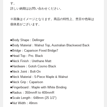
す。
詳しい納期はお問い合わせください。
※画像はイメージとなります。商品の特性上、杢目や色味は
個体差がございます。
■Body Shape：Dellinger
■Body Material：Walnut Top, Australian Blackwood Back
■Bridge：Caparison Fixed Bridge7
■Head Top：Pro. Black
■Neck Finish：Urethane Matt
■Hardware：Gotoh Cosmo Black
■Neck Joint：Bolt-On
■Neck Material：5-Piece Maple & Walnut
■Neck Grip：Caparison
■Fingerboard：Maple with White Binding
■Radius：350mmR to 400mmR
■Scale Length：648mm (25 1/2")
■Nut Width：49mm