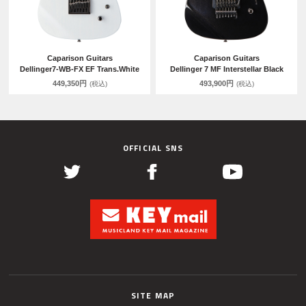
Caparison Guitars
Caparison Guitars
Dellinger7-WB-FX EF Trans.White
Dellinger 7 MF Interstellar Black
449,350円
493,900円
(税込)
(税込)
OFFICIAL SNS
SITE MAP