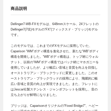
商品説明
Dellinger7-WB-FXモデルは、648mmスケール、24フレットの
Dellinger7(7弦)モデルの“FX”(フィックスド・ブリッジ)モデル
です。
このモデルでは、これまでのFXモデルに採用していた、
Caparison “WM”ボディ構造を進化させた、新たな“WB”ボディ
構造を開発しました。“WB”ボディ構造は、トップ材にウォル
ナット、以前の“WM”ボディ構造ではバック材にマホガニーを
使用していましたが、より幅広い音域と音質を向上を目指し
オーストラリアン・ブラックウッドに変更しました。このオ
ーストラリアン・ブラックウッドの採用により、飛躍的に幅
広い音域と音質の向上が実現できました。また、フレットに
はJescar社製ステンレス・ジャンボフレットを採用し、音の
立ち上がりが鮮明になりました。
ブリッジは、Caparisonオリジナルの“Fixed Bridge7”、ヘビー