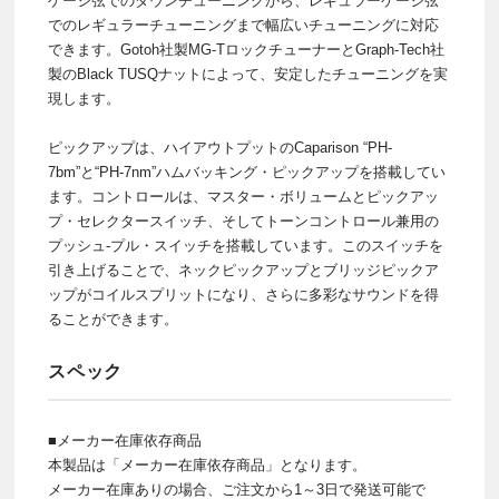
ゲージ弦でのダウンチューニングから、レギュラーゲージ弦
でのレギュラーチューニングまで幅広いチューニングに対応
できます。Gotoh社製MG-TロックチューナーとGraph-Tech社
製のBlack TUSQナットによって、安定したチューニングを実
現します。
ピックアップは、ハイアウトプットのCaparison “PH-
7bm”と“PH-7nm”ハムバッキング・ピックアップを搭載してい
ます。コントロールは、マスター・ボリュームとピックアッ
プ・セレクタースイッチ、そしてトーンコントロール兼用の
プッシュ-プル・スイッチを搭載しています。このスイッチを
引き上げることで、ネックピックアップとブリッジピックア
ップがコイルスプリットになり、さらに多彩なサウンドを得
ることができます。
スペック
■メーカー在庫依存商品
本製品は「メーカー在庫依存商品」となります。
メーカー在庫ありの場合、ご注文から1～3日で発送可能で