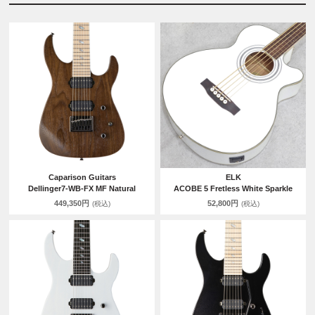
Caparison Guitars
ELK
Dellinger7-WB-FX MF Natural
ACOBE 5 Fretless White Sparkle
449,350円
52,800円
(税込)
(税込)