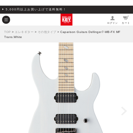
5,000円以上お買い上げで送料無料！
ログイン
カート
TOP
>
エレキギター
>
その他タイプ
> Caparison Guitars Dellinger7-WB-FX MF
Trans.White