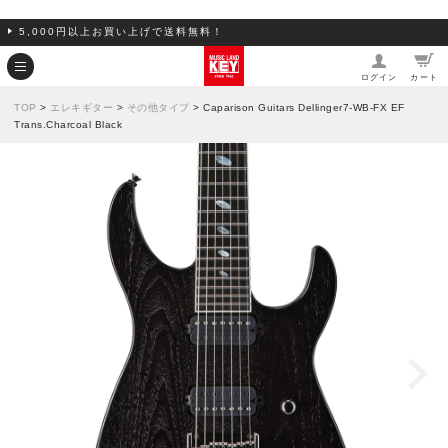
5,000円以上お買い上げで送料無料！
ログイン
カート
TOP
>
エレキギター
>
その他タイプ
> Caparison Guitars Dellinger7-WB-FX EF
Trans.Charcoal Black