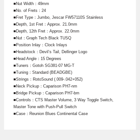
■Nut Width：49mm
■No. of Frets：24
■Fret Type：Jumbo, Jescar FW57110S Stainless
■Depth, 1st Fret：Approx. 21.0mm
■Depth, 12th Fret：Approx. 22.0mm
■Nut：Graph Tech Black TUSQ
■Position Inlay：Clock Inlays
■Headstock：Devil’s Tail, Dellinger Logo
■Head Angle：15 Degrees
■Tuners：Gotoh SG381-07 MG-T
■Tuning：Standard (BEADGBE)
■Strings：RotoSound (.009-.042+052)
■Neck Pickup：Caparison PH7-nm
■Bridge Pickup：Caparison PH7-bm
■Controls：CTS Master Volume, 3 Way Toggle Switch,
Master Tone with Push-Pull Switch
■Case：Reunion Blues Continental Case