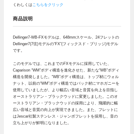
くわしくは
こちらをクリック
商品説明
Dellinger7-WB-FXモデルは、648mmスケール、24フレットの
Dellinger7(7弦)モデルの“FX”(フィックスド・ブリッジ)モデル
です。
このモデルでは、これまでのFXモデルに採用していた、
Caparison “WM”ボディ構造を進化させた、新たな“WB”ボディ
構造を開発しました。“WB”ボディ構造は、トップ材にウォル
ナット、以前の“WM”ボディ構造ではバック材にマホガニーを
使用していましたが、より幅広い音域と音質を向上を目指し
オーストラリアン・ブラックウッドに変更しました。このオ
ーストラリアン・ブラックウッドの採用により、飛躍的に幅
広い音域と音質の向上が実現できました。また、フレットに
はJescar社製ステンレス・ジャンボフレットを採用し、音の
立ち上がりが鮮明になりました。