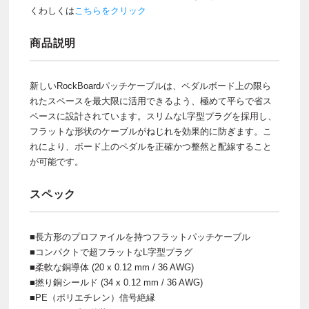
くわしくは
こちらをクリック
商品説明
新しいRockBoardパッチケーブルは、ペダルボード上の限ら
れたスペースを最大限に活用できるよう、極めて平らで省ス
ペースに設計されています。スリムなL字型プラグを採用し、
フラットな形状のケーブルがねじれを効果的に防ぎます。こ
れにより、ボード上のペダルを正確かつ整然と配線すること
が可能です。
スペック
■長方形のプロファイルを持つフラットパッチケーブル
■コンパクトで超フラットなL字型プラグ
■柔軟な銅導体 (20 x 0.12 mm / 36 AWG)
■撚り銅シールド (34 x 0.12 mm / 36 AWG)
■PE（ポリエチレン）信号絶縁