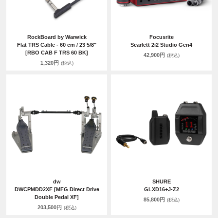
RockBoard by Warwick
Focusrite
Flat TRS Cable - 60 cm / 23 5/8"
Scarlett 2i2 Studio Gen4
[RBO CAB F TRS 60 BK]
42,900円
(税込)
1,320円
(税込)
dw
SHURE
DWCPMDD2XF [MFG Direct Drive
GLXD16+J-Z2
Double Pedal XF]
85,800円
(税込)
203,500円
(税込)