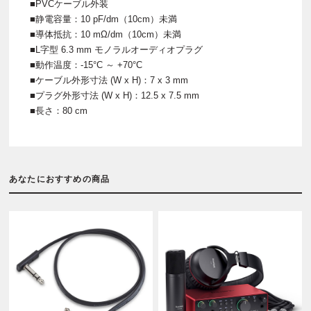
■PVCケーブル外装
■静電容量：10 pF/dm（10cm）未満
■導体抵抗：10 mΩ/dm（10cm）未満
■L字型 6.3 mm モノラルオーディオプラグ
■動作温度：-15°C ～ +70°C
■ケーブル外形寸法 (W x H)：7 x 3 mm
■プラグ外形寸法 (W x H)：12.5 x 7.5 mm
■長さ：80 cm
あなたにおすすめの商品