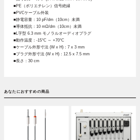
■PE（ポリエチレン）信号絶縁
■PVCケーブル外装
■静電容量：10 pF/dm（10cm）未満
■導体抵抗：10 mΩ/dm（10cm）未満
■L字型 6.3 mm モノラルオーディオプラグ
■動作温度：-15°C ～ +70°C
■ケーブル外形寸法 (W x H)：7 x 3 mm
■プラグ外形寸法 (W x H)：12.5 x 7.5 mm
■長さ：30 cm
あなたにおすすめの商品