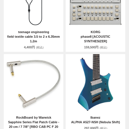
teenage engineering
KORG
field textile cable 3.5 to 2 x 6.35mm
phase8 [ACOUSTIC
1.2m
SYNTHESIZER]
4,400円
159,500円
(税込)
(税込)
RockBoard by Warwick
Ibanez
Sapphire Series Flat Patch Cable -
ALPHA A527-NSH (Nebula Shift)
20 cm / 7 7/8" [RBO CAB PC F 20
297,000円
(税込)