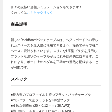
月々の支払い金額シミュレーションもできます！
くわしくは
こちらをクリック
商品説明
新しいRockBoardパッチケーブルは、ペダルボード上の限ら
れたスペースを最大限に活用できるよう、極めて平らで省ス
ペースに設計されています。スリムなL字型プラグを採用し、
フラットな形状のケーブルがねじれを効果的に防ぎます。こ
れにより、ボード上のペダルを正確かつ整然と配線すること
が可能です。
スペック
■長方形のプロファイルを持つフラットパッチケーブル
■コンパクトで超フラットなL字型プラグ
■柔軟な銅導体 (20 x 0.12 mm / 36 AWG)
■撚り銅シールド (34 x 0.12 mm / 36 AWG)